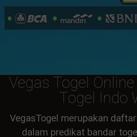
Vegas Togel Online
Togel Indo
VegasTogel merupakan daftar 
dalam predikat bandar togel