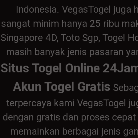
Indonesia. VegasTogel juga
sangat minim hanya 25 ribu ma
Singapore 4D, Toto Sgp, Togel H
masih banyak jenis pasaran ya
Situs Togel Online 24Ja
Akun Togel Gratis
Sebaga
terpercaya kami VegasTogel jug
dengan gratis dan proses cepat
memainkan berbagai jenis game 