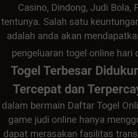
Casino, Dindong, Judi Bola,
tentunya. Salah satu keuntungan
adalah anda akan mendapatkan 
pengeluaran togel online hari
Togel Terbesar Didukun
Tercepat dan Terperca
dalam bermain Daftar Togel Onl
game judi online hanya menggu
dapat merasakan fasilitas trans