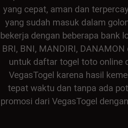
yang cepat, aman dan terpercay
yang sudah masuk dalam golong
bekerja dengan beberapa bank lo
BRI, BNI, MANDIRI, DANAMON 
untuk daftar togel toto online
VegasTogel karena hasil keme
tepat waktu dan tanpa ada pot
promosi dari VegasTogel dengan 