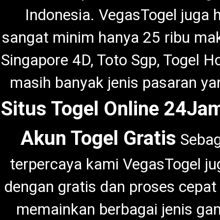
Indonesia. VegasTogel juga
sangat minim hanya 25 ribu ma
Singapore 4D, Toto Sgp, Togel H
masih banyak jenis pasaran ya
Situs Togel Online 24Ja
Akun Togel Gratis
Sebaga
terpercaya kami VegasTogel jug
dengan gratis dan proses cepat
memainkan berbagai jenis game 