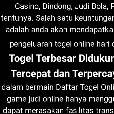
Casino, Dindong, Judi Bola,
tentunya. Salah satu keuntungan
adalah anda akan mendapatkan 
pengeluaran togel online hari
Togel Terbesar Didukun
Tercepat dan Terperca
dalam bermain Daftar Togel Onl
game judi online hanya menggu
dapat merasakan fasilitas trans