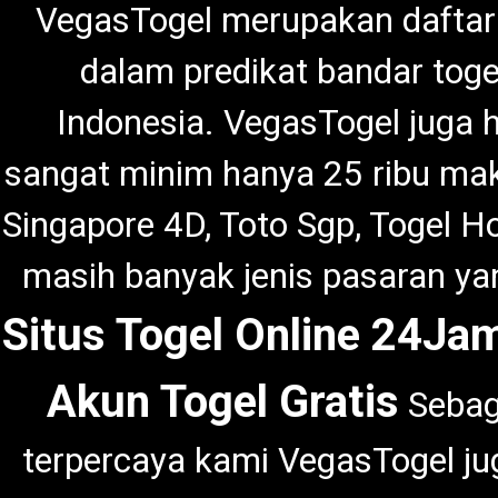
VegasTogel merupakan daftar 
dalam predikat bandar togel
Indonesia. VegasTogel juga
sangat minim hanya 25 ribu ma
Singapore 4D, Toto Sgp, Togel H
masih banyak jenis pasaran ya
Situs Togel Online 24Ja
Akun Togel Gratis
Sebaga
terpercaya kami VegasTogel jug