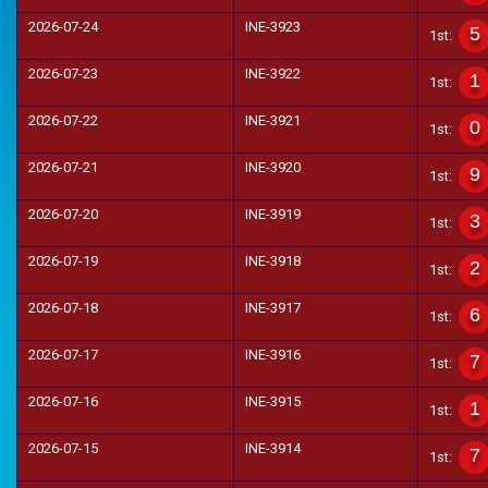
2026-07-24
INE-3923
5
1st:
2026-07-23
INE-3922
1
1st:
2026-07-22
INE-3921
0
1st:
2026-07-21
INE-3920
9
1st:
2026-07-20
INE-3919
3
1st:
2026-07-19
INE-3918
2
1st:
2026-07-18
INE-3917
6
1st:
2026-07-17
INE-3916
7
1st:
2026-07-16
INE-3915
1
1st:
2026-07-15
INE-3914
7
1st: