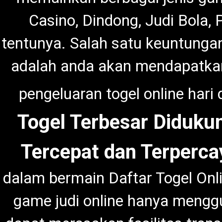
Casino, Dindong, Judi Bola,
tentunya. Salah satu keuntungan
adalah anda akan mendapatkan 
pengeluaran togel online hari
Togel Terbesar Didukun
Tercepat dan Terperca
dalam bermain Daftar Togel Onl
game judi online hanya menggu