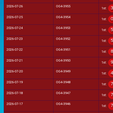
2026-07-26
OG4-3955
1st:
2026-07-25
OG4-3954
1st:
2026-07-24
OG4-3953
1st:
2026-07-23
OG4-3952
1st:
2026-07-22
OG4-3951
1st:
2026-07-21
OG4-3950
1st:
2026-07-20
OG4-3949
1st:
2026-07-19
OG4-3948
1st:
2026-07-18
OG4-3947
1st:
2026-07-17
OG4-3946
1st: