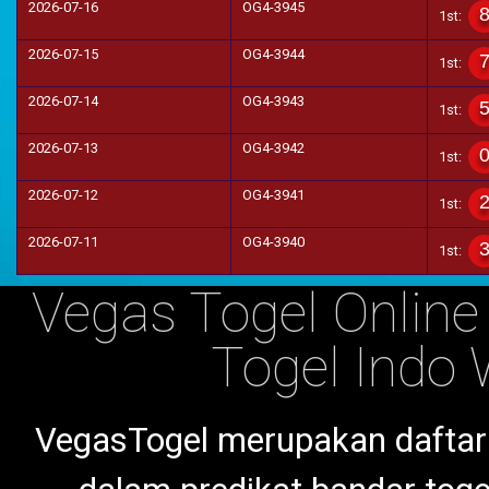
2026-07-16
OG4-3945
1st:
2026-07-15
OG4-3944
1st:
2026-07-14
OG4-3943
1st:
2026-07-13
OG4-3942
1st:
2026-07-12
OG4-3941
1st:
2026-07-11
OG4-3940
1st:
Vegas Togel Online
Togel Indo
VegasTogel merupakan daftar 