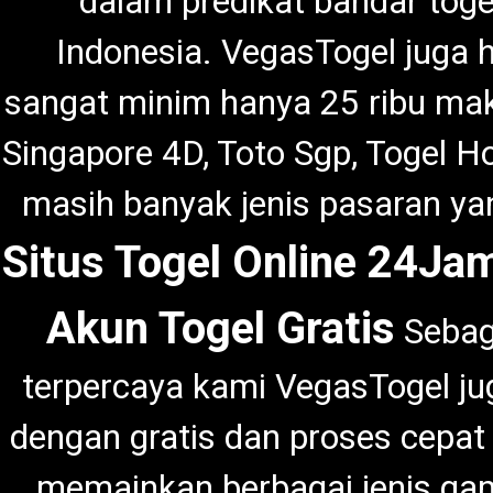
dalam predikat bandar togel
Indonesia. VegasTogel juga
sangat minim hanya 25 ribu ma
Singapore 4D, Toto Sgp, Togel H
masih banyak jenis pasaran ya
Situs Togel Online 24Ja
Akun Togel Gratis
Sebaga
terpercaya kami VegasTogel jug
dengan gratis dan proses cepat
memainkan berbagai jenis game 