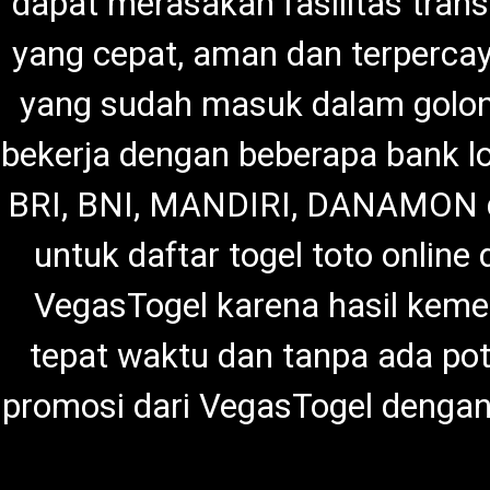
dapat merasakan fasilitas trans
yang cepat, aman dan terpercay
yang sudah masuk dalam golong
bekerja dengan beberapa bank lo
BRI, BNI, MANDIRI, DANAMON 
untuk daftar togel toto online
VegasTogel karena hasil keme
tepat waktu dan tanpa ada pot
promosi dari VegasTogel dengan 