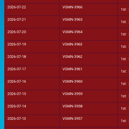
2026-07-22
VGMN-3966
1st:
2026-07-21
VGMN-3965
1st:
2026-07-20
VGMN-3964
1st:
2026-07-19
VGMN-3963
1st:
2026-07-18
VGMN-3962
1st:
2026-07-17
VGMN-3961
1st:
2026-07-16
VGMN-3960
1st:
2026-07-15
VGMN-3959
1st:
2026-07-14
VGMN-3958
1st:
2026-07-13
VGMN-3957
1st: