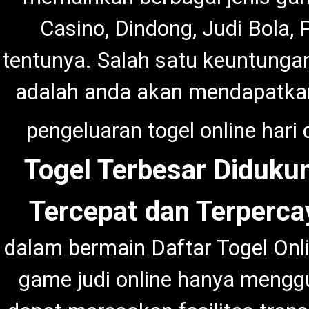
Casino, Dindong, Judi Bola,
tentunya. Salah satu keuntungan
adalah anda akan mendapatkan 
pengeluaran togel online hari
Togel Terbesar Didukun
Tercepat dan Terperca
dalam bermain Daftar Togel Onl
game judi online hanya menggu