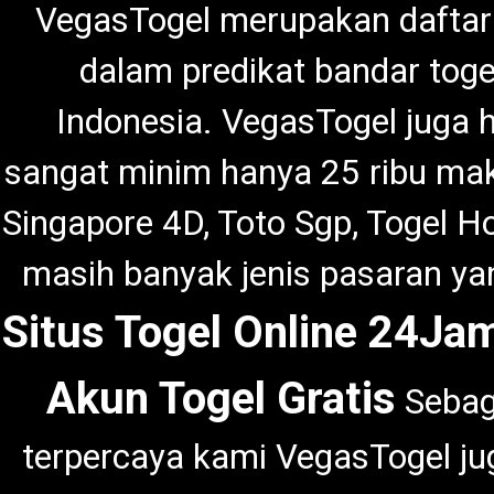
VegasTogel merupakan daftar 
dalam predikat bandar togel
Indonesia. VegasTogel juga
sangat minim hanya 25 ribu ma
Singapore 4D, Toto Sgp, Togel H
masih banyak jenis pasaran ya
Situs Togel Online 24Ja
Akun Togel Gratis
Sebaga
terpercaya kami VegasTogel jug