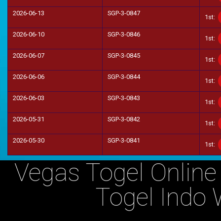
2026-06-13
SGP-3-0847
1st:
2026-06-10
SGP-3-0846
1st:
2026-06-07
SGP-3-0845
1st:
2026-06-06
SGP-3-0844
1st:
2026-06-03
SGP-3-0843
1st:
2026-05-31
SGP-3-0842
1st:
2026-05-30
SGP-3-0841
1st:
Vegas Togel Online
Togel Indo