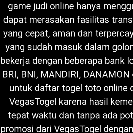
game judi online hanya menggu
dapat merasakan fasilitas trans
yang cepat, aman dan terpercay
yang sudah masuk dalam golong
bekerja dengan beberapa bank lo
BRI, BNI, MANDIRI, DANAMON 
untuk daftar togel toto online
VegasTogel karena hasil keme
tepat waktu dan tanpa ada pot
promosi dari VegasTogel dengan 