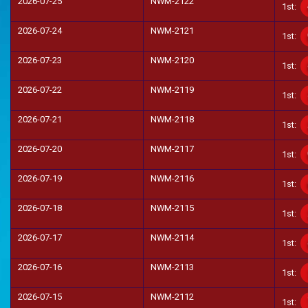
2026-07-25
NWM-2122
1st:
2026-07-24
NWM-2121
1st:
2026-07-23
NWM-2120
1st:
2026-07-22
NWM-2119
1st:
2026-07-21
NWM-2118
1st:
2026-07-20
NWM-2117
1st:
2026-07-19
NWM-2116
1st:
2026-07-18
NWM-2115
1st:
2026-07-17
NWM-2114
1st:
2026-07-16
NWM-2113
1st:
2026-07-15
NWM-2112
1st: