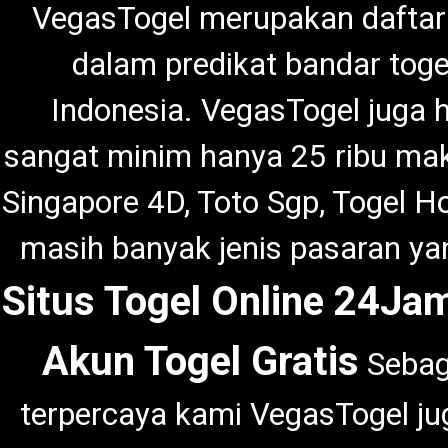
VegasTogel merupakan daftar 
dalam predikat bandar togel
Indonesia. VegasTogel juga
sangat minim hanya 25 ribu ma
Singapore 4D, Toto Sgp, Togel H
masih banyak jenis pasaran ya
Situs Togel Online 24Ja
Akun Togel Gratis
Sebaga
terpercaya kami VegasTogel jug