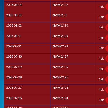
2026-08-04
NWM-2132
1st:
2026-08-03
NWM-2131
1st:
2026-08-02
NWM-2130
1st:
2026-08-01
NWM-2129
1st:
2026-07-31
NWM-2128
1st:
2026-07-30
NWM-2127
1st:
2026-07-29
NWM-2126
1st:
2026-07-28
NWM-2125
1st:
2026-07-27
NWM-2124
1st:
2026-07-26
NWM-2123
1st: