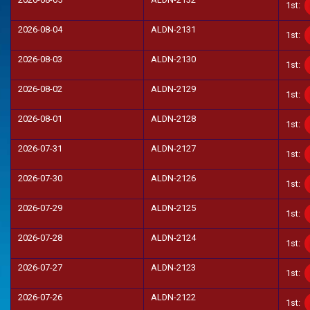
1st:
2026-08-04
ALDN-2131
1st:
2026-08-03
ALDN-2130
1st:
2026-08-02
ALDN-2129
1st:
2026-08-01
ALDN-2128
1st:
2026-07-31
ALDN-2127
1st:
2026-07-30
ALDN-2126
1st:
2026-07-29
ALDN-2125
1st:
2026-07-28
ALDN-2124
1st:
2026-07-27
ALDN-2123
1st:
2026-07-26
ALDN-2122
1st: