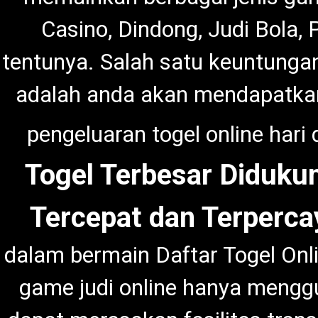
Casino, Dindong, Judi Bola,
tentunya. Salah satu keuntungan
adalah anda akan mendapatkan 
pengeluaran togel online hari
Togel Terbesar Didukun
Tercepat dan Terperca
dalam bermain Daftar Togel Onl
game judi online hanya menggu