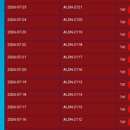
2026-07-25
ALDN-2121
1st:
2026-07-24
ALDN-2120
1st:
2026-07-23
ALDN-2119
1st:
2026-07-22
ALDN-2118
1st:
2026-07-21
ALDN-2117
1st:
2026-07-20
ALDN-2116
1st:
2026-07-19
ALDN-2115
1st:
2026-07-18
ALDN-2114
1st:
2026-07-17
ALDN-2113
1st:
2026-07-16
ALDN-2112
1st: