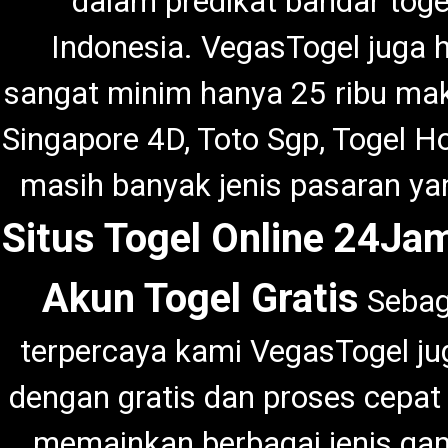
dalam predikat bandar togel
Indonesia. VegasTogel juga
sangat minim hanya 25 ribu ma
Singapore 4D, Toto Sgp, Togel H
masih banyak jenis pasaran ya
Situs Togel Online 24Ja
Akun Togel Gratis
Sebaga
terpercaya kami VegasTogel jug
dengan gratis dan proses cepat
memainkan berbagai jenis game 