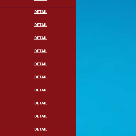
DETAIL
DETAIL
DETAIL
DETAIL
DETAIL
DETAIL
DETAIL
DETAIL
DETAIL
DETAIL