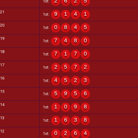
2
6
2
5
1st:
21
9
1
4
1
1st:
20
0
8
4
5
1st:
19
7
4
8
0
1st:
18
7
1
7
0
1st:
17
2
5
7
2
1st:
16
4
5
2
3
1st:
15
5
9
5
6
1st:
14
1
0
9
8
1st:
13
1
6
3
8
1st:
12
0
2
6
4
1st: