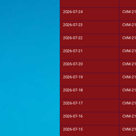
2026-07-24
CVM-21
2026-07-23
CVM-21
2026-07-22
CVM-21
2026-07-21
CVM-21
2026-07-20
CVM-21
2026-07-19
CVM-21
2026-07-18
CVM-21
2026-07-17
CVM-21
2026-07-16
CVM-21
2026-07-15
CVM-21