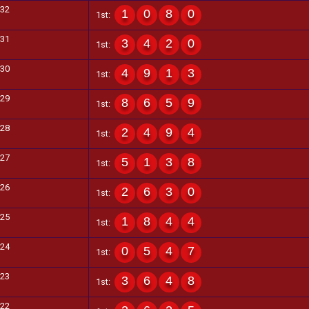
32
1
0
8
0
1st:
31
3
4
2
0
1st:
30
4
9
1
3
1st:
29
8
6
5
9
1st:
28
2
4
9
4
1st:
27
5
1
3
8
1st:
26
2
6
3
0
1st:
25
1
8
4
4
1st:
24
0
5
4
7
1st:
23
3
6
4
8
1st:
22