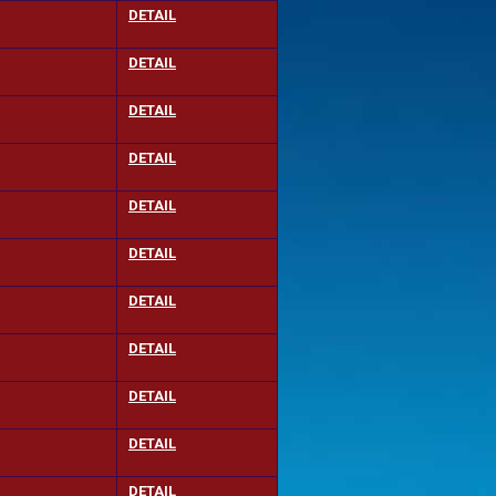
DETAIL
DETAIL
DETAIL
DETAIL
DETAIL
DETAIL
DETAIL
DETAIL
DETAIL
DETAIL
DETAIL