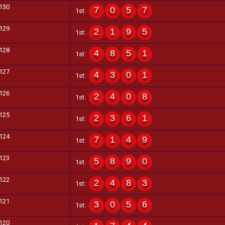
130
7
0
5
7
1st:
129
2
1
9
5
1st:
128
4
8
5
1
1st:
127
4
3
0
1
1st:
126
2
4
0
8
1st:
125
2
3
6
1
1st:
124
7
1
4
9
1st:
123
5
8
9
0
1st:
122
2
4
8
3
1st:
121
3
0
5
6
1st:
120