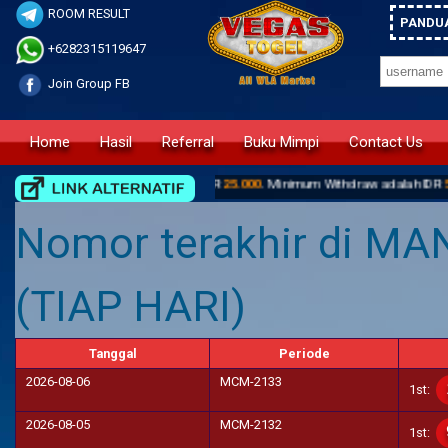
ROOM RESULT
PANDUA
+6282315119647
Join Group FB
Home
Hasil
Referral
Buku Mimpi
Contact Us
el, Minimum Deposit adalah IDR
25.000
. Minimum Withdraw adalah IDR
50.00
Nomor terakhir di 
(TIAP HARI)
Tanggal
Periode
2026-08-06
MCM-2133
1st:
2026-08-05
MCM-2132
1st: