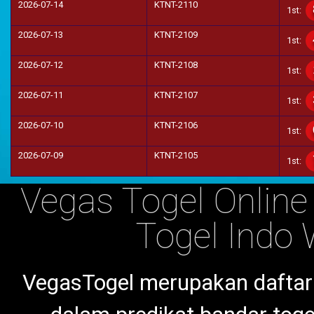
2026-07-14
KTNT-2110
1st:
2026-07-13
KTNT-2109
1st:
2026-07-12
KTNT-2108
1st:
2026-07-11
KTNT-2107
1st:
2026-07-10
KTNT-2106
1st:
2026-07-09
KTNT-2105
1st:
Vegas Togel Online
Togel Indo
VegasTogel merupakan daftar 