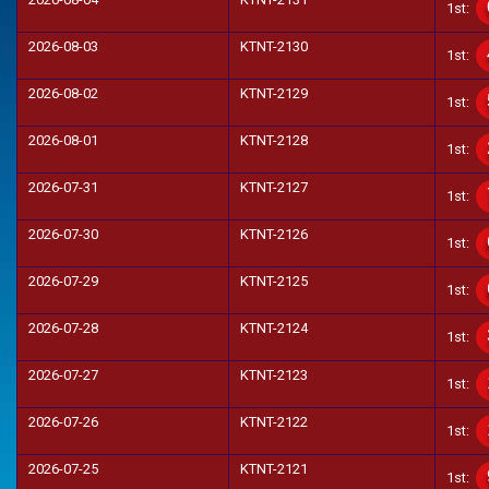
1st:
2026-08-03
KTNT-2130
1st:
2026-08-02
KTNT-2129
1st:
2026-08-01
KTNT-2128
1st:
2026-07-31
KTNT-2127
1st:
2026-07-30
KTNT-2126
1st:
2026-07-29
KTNT-2125
1st:
2026-07-28
KTNT-2124
1st:
2026-07-27
KTNT-2123
1st:
2026-07-26
KTNT-2122
1st:
2026-07-25
KTNT-2121
1st: