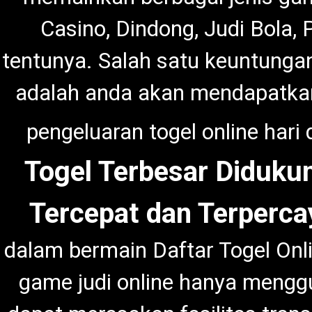
Casino, Dindong, Judi Bola,
tentunya. Salah satu keuntungan
adalah anda akan mendapatkan 
pengeluaran togel online hari
Togel Terbesar Didukun
Tercepat dan Terperca
dalam bermain Daftar Togel Onl
game judi online hanya menggu