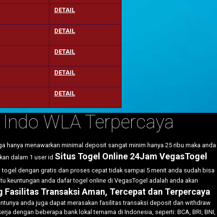
DETAIL
DETAIL
DETAIL
DETAIL
DETAIL
l Indo WLA Terpercaya
juga hanya menawarkan minimal deposit sangat minim hanya 25 ribu maka anda
Situs Togel Online 24Jam VegasTogel
kan dalam 1 user id
n togel dengan gratis dan proses cepat tidak sampai 5 menit anda sudah bisa
 satu keuntungan anda dafar togel online di VegasTogel adalah anda akan
 Fasilitas Transaksi Aman, Tercepat dan Terpercaya
tunya anda juga dapat merasakan fasilitas transaksi deposit dan withdraw
ja dengan beberapa bank lokal ternama di Indonesia, seperti: BCA, BRI, BNI,