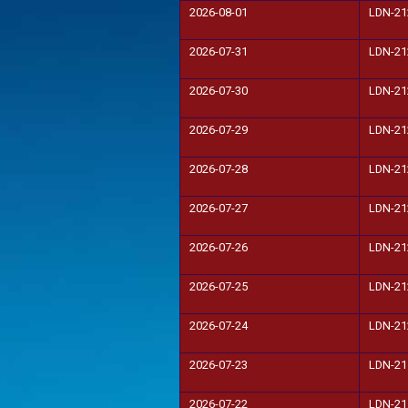
2026-08-01
LDN-21
2026-07-31
LDN-21
2026-07-30
LDN-21
2026-07-29
LDN-21
2026-07-28
LDN-21
2026-07-27
LDN-21
2026-07-26
LDN-21
2026-07-25
LDN-21
2026-07-24
LDN-21
2026-07-23
LDN-21
2026-07-22
LDN-21