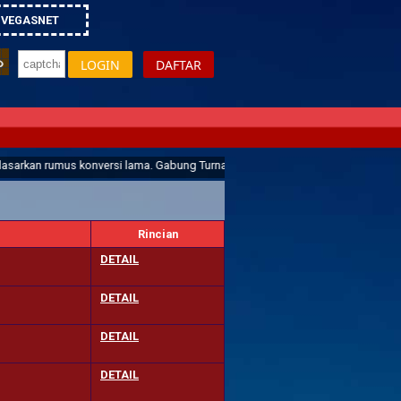
VEGASNET
LOGIN
DAFTAR
arkan rumus konversi lama. Gabung Turnamen Slot Gajian Heboh EKSKLUSIF dan 
Rincian
DETAIL
DETAIL
DETAIL
DETAIL