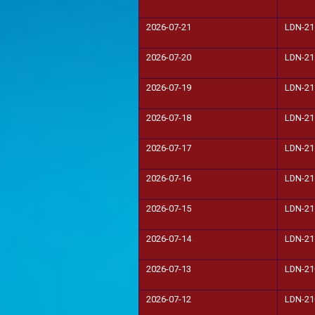
2026-07-21
LDN-21
2026-07-20
LDN-21
2026-07-19
LDN-21
2026-07-18
LDN-21
2026-07-17
LDN-21
2026-07-16
LDN-21
2026-07-15
LDN-21
2026-07-14
LDN-21
2026-07-13
LDN-21
2026-07-12
LDN-21