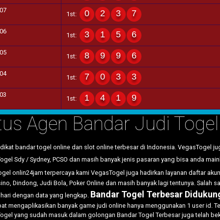
07
0
2
3
7
1st:
06
3
1
5
6
1st:
05
8
9
9
6
1st:
04
7
0
3
3
1st:
03
1
4
1
9
1st:
itus Agen Bandar Judi Toge
ikat bandar togel online dan slot online terbesar di Indonesia. VegasTogel 
gel Sdy / Sydney, PCSO dan masih banyak jenis pasaran yang bisa anda main
togel onlin24jam terpercaya kami VegasTogel juga hadirkan layanan daftar aku
asino, Dindong, Judi Bola, Poker Online dan masih banyak lagi tentunya. Salah
Bandar Togel Terbesar Didukung
 hari dengan data yang lengkap.
t mengaplikasikan banyak game judi online hanya menggunakan 1 user id. Ten
Togel yang sudah masuk dalam golongan Bandar Togel Terbesar juga telah beker