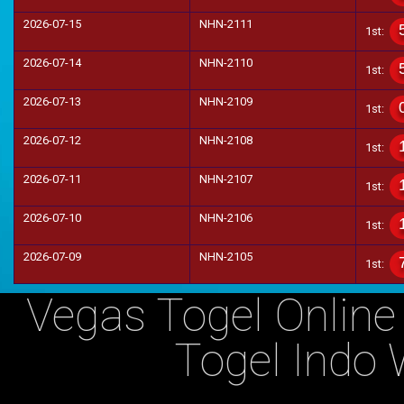
2026-07-15
NHN-2111
1st:
2026-07-14
NHN-2110
1st:
2026-07-13
NHN-2109
1st:
2026-07-12
NHN-2108
1st:
2026-07-11
NHN-2107
1st:
2026-07-10
NHN-2106
1st:
2026-07-09
NHN-2105
1st:
Vegas Togel Online
Togel Indo