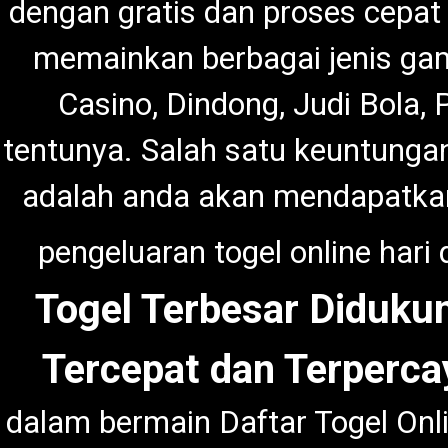
dengan gratis dan proses cepat
memainkan berbagai jenis game 
Casino, Dindong, Judi Bola,
tentunya. Salah satu keuntungan
adalah anda akan mendapatkan 
pengeluaran togel online hari
Togel Terbesar Didukun
Tercepat dan Terperca
dalam bermain Daftar Togel Onl