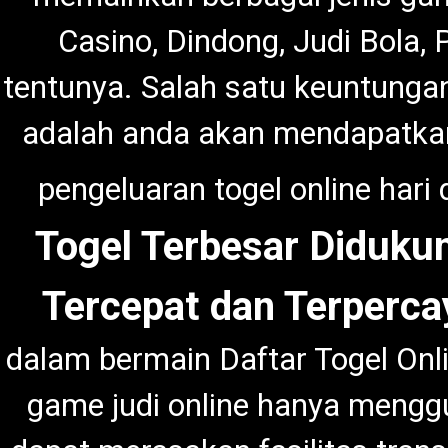
Casino, Dindong, Judi Bola,
tentunya. Salah satu keuntungan
adalah anda akan mendapatkan 
pengeluaran togel online hari
Togel Terbesar Didukun
Tercepat dan Terperca
dalam bermain Daftar Togel Onl
game judi online hanya menggu