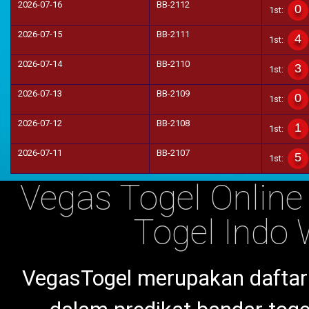
2026-07-16
BB-2112
0
1st:
2026-07-15
BB-2111
4
1st:
2026-07-14
BB-2110
3
1st:
2026-07-13
BB-2109
0
1st:
2026-07-12
BB-2108
1
1st:
2026-07-11
BB-2107
5
1st:
Vegas Togel Online
Togel Indo
VegasTogel merupakan daftar 