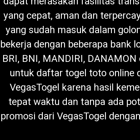
dapat merasakan fasilitas trans
yang cepat, aman dan terpercay
yang sudah masuk dalam golong
bekerja dengan beberapa bank lo
BRI, BNI, MANDIRI, DANAMON 
untuk daftar togel toto online
VegasTogel karena hasil keme
tepat waktu dan tanpa ada pot
promosi dari VegasTogel dengan 