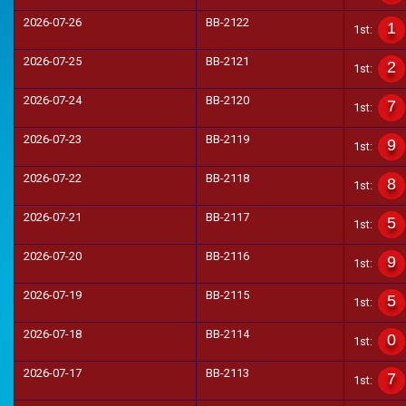
2026-07-26
BB-2122
1
1st:
2026-07-25
BB-2121
2
1st:
2026-07-24
BB-2120
7
1st:
2026-07-23
BB-2119
9
1st:
2026-07-22
BB-2118
8
1st:
2026-07-21
BB-2117
5
1st:
2026-07-20
BB-2116
9
1st:
2026-07-19
BB-2115
5
1st:
2026-07-18
BB-2114
0
1st:
2026-07-17
BB-2113
7
1st: