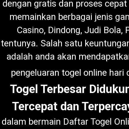
dengan gratis dan proses cepat
memainkan berbagai jenis game 
Casino, Dindong, Judi Bola,
tentunya. Salah satu keuntungan
adalah anda akan mendapatkan 
pengeluaran togel online hari
Togel Terbesar Didukun
Tercepat dan Terperca
dalam bermain Daftar Togel Onl