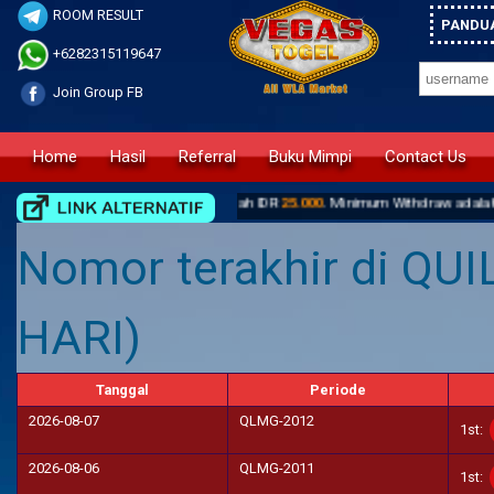
ROOM RESULT
PANDUA
+6282315119647
Join Group FB
Home
Hasil
Referral
Buku Mimpi
Contact Us
asTogel, Minimum Deposit adalah IDR
25.000
. Minimum Withdraw adalah IDR
Nomor terakhir di Q
HARI)
Tanggal
Periode
2026-08-07
QLMG-2012
1st:
2026-08-06
QLMG-2011
1st: