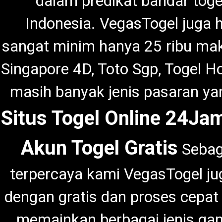
dalam predikat bandar togel
Indonesia. VegasTogel juga
sangat minim hanya 25 ribu ma
Singapore 4D, Toto Sgp, Togel H
masih banyak jenis pasaran ya
Situs Togel Online 24Ja
Akun Togel Gratis
Sebaga
terpercaya kami VegasTogel jug
dengan gratis dan proses cepat
memainkan berbagai jenis game 