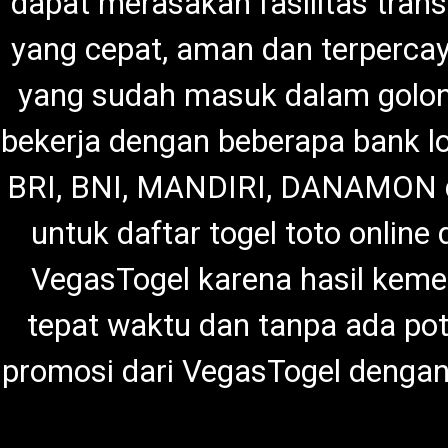
dapat merasakan fasilitas trans
yang cepat, aman dan terpercay
yang sudah masuk dalam golong
bekerja dengan beberapa bank lo
BRI, BNI, MANDIRI, DANAMON 
untuk daftar togel toto online
VegasTogel karena hasil keme
tepat waktu dan tanpa ada pot
promosi dari VegasTogel dengan 