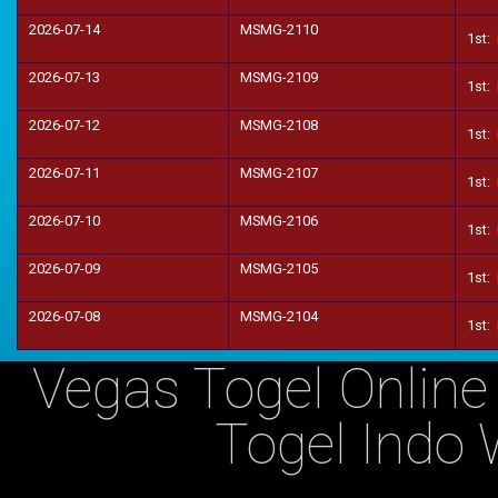
2026-07-14
MSMG-2110
1st:
2026-07-13
MSMG-2109
1st:
2026-07-12
MSMG-2108
1st:
2026-07-11
MSMG-2107
1st:
2026-07-10
MSMG-2106
1st:
2026-07-09
MSMG-2105
1st:
2026-07-08
MSMG-2104
1st:
Vegas Togel Online
Togel Indo