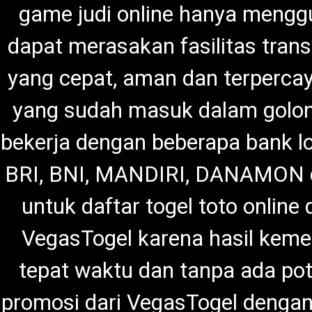
game judi online hanya menggu
dapat merasakan fasilitas trans
yang cepat, aman dan terpercay
yang sudah masuk dalam golong
bekerja dengan beberapa bank lo
BRI, BNI, MANDIRI, DANAMON 
untuk daftar togel toto online
VegasTogel karena hasil keme
tepat waktu dan tanpa ada pot
promosi dari VegasTogel dengan 