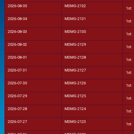
2026-08-05
MDMG-2132
1st:
2026-08-04
MDMG-2131
1st:
2026-08-03
MDMG-2130
1st:
2026-08-02
MDMG-2129
1st:
2026-08-01
MDMG-2128
1st:
2026-07-31
MDMG-2127
1st:
2026-07-30
MDMG-2126
1st:
2026-07-29
MDMG-2125
1st:
2026-07-28
MDMG-2124
1st:
2026-07-27
MDMG-2123
1st: