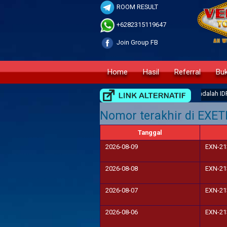
ROOM RESULT
+6282315119647
Join Group FB
Home
Hasil
Referral
Bu
Dear Member VegasTogel, Minimum Deposit adalah IDR
25
Nomor terakhir di EXET
Tanggal
2026-08-09
EXN-21
2026-08-08
EXN-21
2026-08-07
EXN-21
2026-08-06
EXN-21