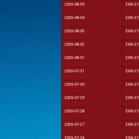
2026-08-05
EXN-21
2026-08-04
EXN-21
2026-08-03
EXN-21
2026-08-02
EXN-21
2026-08-01
EXN-21
2026-07-31
EXN-21
2026-07-30
EXN-21
2026-07-29
EXN-21
2026-07-28
EXN-21
2026-07-27
EXN-21
2026-07-26
EXN-21