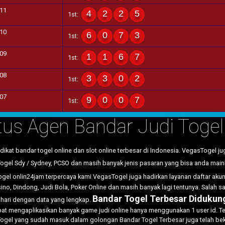
11
4
2
2
5
1st:
10
6
0
7
3
1st:
09
1
1
6
7
1st:
08
3
3
0
2
1st:
07
9
0
0
7
1st:
itus Agen Bandar Judi Toge
ikat bandar togel online dan slot online terbesar di Indonesia. VegasTogel 
gel Sdy / Sydney, PCSO dan masih banyak jenis pasaran yang bisa anda main
togel onlin24jam terpercaya kami VegasTogel juga hadirkan layanan daftar aku
asino, Dindong, Judi Bola, Poker Online dan masih banyak lagi tentunya. Salah
Bandar Togel Terbesar Didukung
 hari dengan data yang lengkap.
t mengaplikasikan banyak game judi online hanya menggunakan 1 user id. Ten
Togel yang sudah masuk dalam golongan Bandar Togel Terbesar juga telah beker