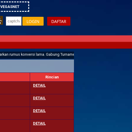
VEGASNET
LOGIN
DAFTAR
n rumus konversi lama. Gabung Turnamen Slot Gajian Heboh EKSKLUSIF dan ray
Rincian
DETAIL
DETAIL
DETAIL
DETAIL