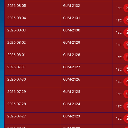
2026-08-05
GJM-2132
1st:
2026-08-04
GJM-2131
1st:
2026-08-03
GJM-2130
1st:
2026-08-02
GJM-2129
1st:
2026-08-01
GJM-2128
1st:
2026-07-31
GJM-2127
1st:
2026-07-30
GJM-2126
1st:
2026-07-29
GJM-2125
1st:
2026-07-28
GJM-2124
1st:
2026-07-27
GJM-2123
1st: