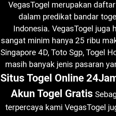
VegasTogel merupakan daftar 
dalam predikat bandar togel
Indonesia. VegasTogel juga
sangat minim hanya 25 ribu ma
Singapore 4D, Toto Sgp, Togel H
masih banyak jenis pasaran ya
Situs Togel Online 24Ja
Akun Togel Gratis
Sebaga
terpercaya kami VegasTogel jug