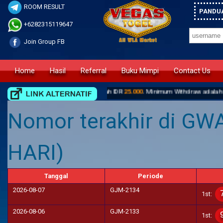
ROOM RESULT
PANDUA
+6282315119647
Join Group FB
Home
Hasil
Referral
Buku Mimpi
Contact Us
sTogel, Minimum Deposit adalah IDR
25.000
. Minimum Withdraw adalah IDR
5
Nomor terakhir di G
HARI)
Tanggal
Periode
2026-08-07
GJM-2134
1st:
2026-08-06
GJM-2133
1st: