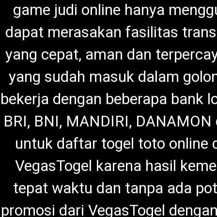
game judi online hanya menggu
dapat merasakan fasilitas trans
yang cepat, aman dan terpercay
yang sudah masuk dalam golong
bekerja dengan beberapa bank lo
BRI, BNI, MANDIRI, DANAMON 
untuk daftar togel toto online
VegasTogel karena hasil keme
tepat waktu dan tanpa ada pot
promosi dari VegasTogel dengan 