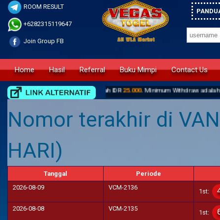
ROOM RESULT
PANDUA
+6282315119647
Join Group FB
Home
Hasil
Referral
Buku Mimpi
Contact Us
sTogel, Minimum Deposit adalah IDR
25.000
. Minimum Withdraw adalah IDR
5
Nomor terakhir di V
HARI)
Tanggal
Periode
2026-08-09
VCM-2136
1st:
2026-08-08
VCM-2135
1st: