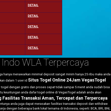
DETAIL
DETAIL
DETAIL
DETAIL
DETAIL
l Indo WLA Terpercaya
juga hanya menawarkan minimal deposit sangat minim hanya 25 ribu maka anda
Situs Togel Online 24Jam VegasTogel
kan dalam 1 user id
n togel dengan gratis dan proses cepat tidak sampai 5 menit anda sudah bisa
 satu keuntungan anda dafar togel online di VegasTogel adalah anda akan
 Fasilitas Transaksi Aman, Tercepat dan Terpercaya
tunya anda juga dapat merasakan fasilitas transaksi deposit dan withdraw
ja dengan beberapa bank lokal ternama di Indonesia, seperti: BCA, BRI, BNI,