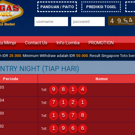
PANDUAN / PAITO
PREDIKSI TOGEL
ku Mimpi
Contact Us
Info Lomba
PROMOTION
R
25.000
. Minimum Withdraw adalah IDR
50.000
. Result Singapore Toto berdas
ENTRY NIGHT (TIAP HARI)
Periode
Nomor
35
9
8
1
4
1st:
34
7
1
2
1
1st:
33
1
5
7
8
1st:
32
1
9
6
6
1st: