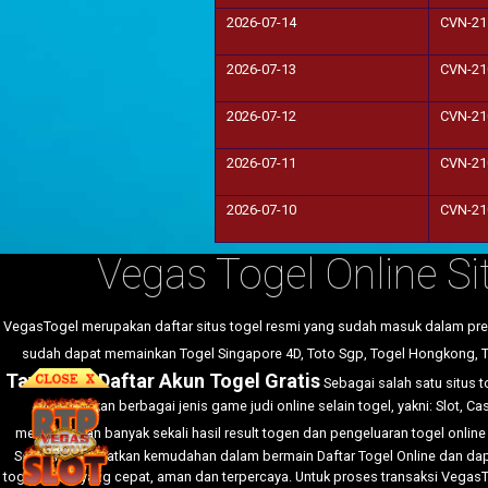
2026-07-14
CVN-21
2026-07-13
CVN-21
2026-07-12
CVN-21
2026-07-11
CVN-21
2026-07-10
CVN-21
Vegas Togel Online S
VegasTogel merupakan daftar situs togel resmi yang sudah masuk dalam pred
sudah dapat memainkan Togel Singapore 4D, Toto Sgp, Togel Hongkong, To
Tawarkan Daftar Akun Togel Gratis
Sebagai salah satu situs 
memainkan berbagai jenis game judi online selain togel, yakni: Slot, C
mendapatkan banyak sekali hasil result togen dan pengeluaran togel online
Selain mendapatkan kemudahan dalam bermain Daftar Togel Online dan dapa
togel online yang cepat, aman dan terpercaya. Untuk proses transaksi Vegas