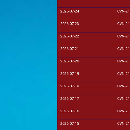
2026-07-24
CVN-21
2026-07-23
CVN-21
2026-07-22
CVN-21
2026-07-21
CVN-21
2026-07-20
CVN-21
2026-07-19
CVN-21
2026-07-18
CVN-21
2026-07-17
CVN-21
2026-07-16
CVN-21
2026-07-15
CVN-21