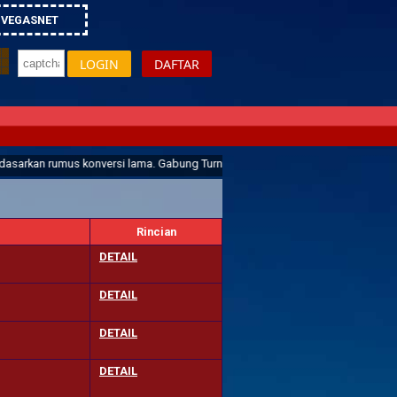
VEGASNET
LOGIN
DAFTAR
arkan rumus konversi lama. Gabung Turnamen Slot Gajian Heboh EKSKLUSIF dan 
Rincian
DETAIL
DETAIL
DETAIL
DETAIL