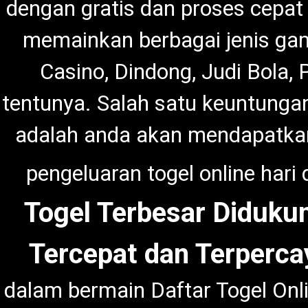
dengan gratis dan proses cepat
memainkan berbagai jenis game 
Casino, Dindong, Judi Bola,
tentunya. Salah satu keuntungan
adalah anda akan mendapatkan 
pengeluaran togel online hari
Togel Terbesar Didukun
Tercepat dan Terperca
dalam bermain Daftar Togel Onl