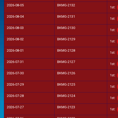
2026-08-05
BKMG-2132
1st:
2026-08-04
BKMG-2131
1st:
2026-08-03
BKMG-2130
1st:
2026-08-02
BKMG-2129
1st:
2026-08-01
BKMG-2128
1st:
2026-07-31
BKMG-2127
1st:
2026-07-30
BKMG-2126
1st:
2026-07-29
BKMG-2125
1st:
2026-07-28
BKMG-2124
1st:
2026-07-27
BKMG-2123
1st: