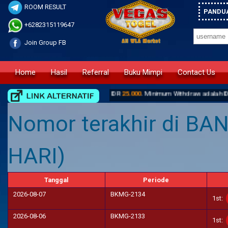
ROOM RESULT
PANDUA
+6282315119647
Join Group FB
Home
Hasil
Referral
Buku Mimpi
Contact Us
ogel, Minimum Deposit adalah IDR
25.000
. Minimum Withdraw adalah IDR
50.
Nomor terakhir di B
HARI)
Tanggal
Periode
2026-08-07
BKMG-2134
1st:
2026-08-06
BKMG-2133
1st: