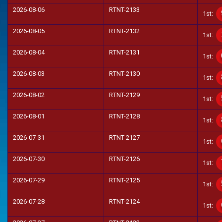
2026-08-06
RTNT-2133
1st:
2026-08-05
RTNT-2132
1st:
2026-08-04
RTNT-2131
1st:
2026-08-03
RTNT-2130
1st:
2026-08-02
RTNT-2129
1st:
2026-08-01
RTNT-2128
1st:
2026-07-31
RTNT-2127
1st:
2026-07-30
RTNT-2126
1st:
2026-07-29
RTNT-2125
1st:
2026-07-28
RTNT-2124
1st: