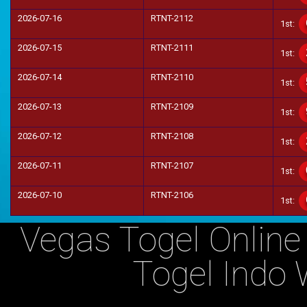
2026-07-16
RTNT-2112
1st:
2026-07-15
RTNT-2111
1st:
2026-07-14
RTNT-2110
1st:
2026-07-13
RTNT-2109
1st:
2026-07-12
RTNT-2108
1st:
2026-07-11
RTNT-2107
1st:
2026-07-10
RTNT-2106
1st:
Vegas Togel Online
Togel Indo