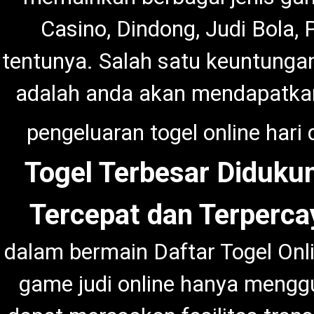
Casino, Dindong, Judi Bola,
tentunya. Salah satu keuntungan
adalah anda akan mendapatkan 
pengeluaran togel online hari
Togel Terbesar Didukun
Tercepat dan Terperca
dalam bermain Daftar Togel Onl
game judi online hanya menggu