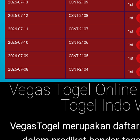
2026-07-13
CSNT-2109
1st:
2026-07-12
CSNT-2108
1st:
2026-07-11
CSNT-2107
1st:
2026-07-10
CSNT-2106
1st:
2026-07-09
CSNT-2105
1st:
2026-07-08
CSNT-2104
1st:
Vegas Togel Online
Togel Indo
VegasTogel merupakan daftar 