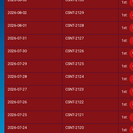
1st:
2026-08-02
CSNT-2129
1st:
2026-08-01
CSNT-2128
1st:
2026-07-31
CSNT-2127
1st:
2026-07-30
CSNT-2126
1st:
2026-07-29
CSNT-2125
1st:
2026-07-28
CSNT-2124
1st:
2026-07-27
CSNT-2123
1st:
2026-07-26
CSNT-2122
1st:
2026-07-25
CSNT-2121
1st:
2026-07-24
CSNT-2120
1st: