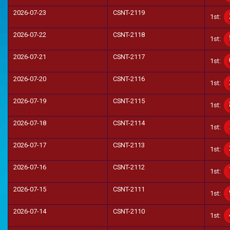
2026-07-23
CSNT-2119
1st:
2026-07-22
CSNT-2118
1st:
2026-07-21
CSNT-2117
1st:
2026-07-20
CSNT-2116
1st:
2026-07-19
CSNT-2115
1st:
2026-07-18
CSNT-2114
1st:
2026-07-17
CSNT-2113
1st:
2026-07-16
CSNT-2112
1st:
2026-07-15
CSNT-2111
1st:
2026-07-14
CSNT-2110
1st: