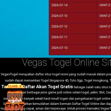
2026-07-14
OKNT-2
2026-07-13
OKNT-2
2026-07-12
OKNT-2
2026-07-11
OKNT-2
2026-07-10
OKNT-2
Vegas Togel Online S
VegasTogel merupakan daftar situs togel resmi yang sudah masuk dalam pred
sudah dapat memainkan Togel Singapore 4D, Toto Sgp, Togel Hongkong, To
Tawarkan Daftar Akun Togel Gratis
Sebagai salah satu situs 
memainkan berbagai jenis game judi online selain togel, yakni: Slot, C
mendapatkan banyak sekali hasil result togen dan pengeluaran togel online
Selain mendapatkan kemudahan dalam bermain Daftar Togel Online dan dapa
togel online yang cepat, aman dan terpercaya. Untuk proses transaksi Vegas