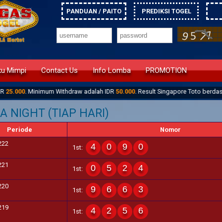
PANDUAN / PAITO
PREDIKSI TOGEL
ku Mimpi
Contact Us
Info Lomba
PROMOTION
.000
. Minimum Withdraw adalah IDR
50.000
. Result Singapore Toto berdasark
KA NIGHT (TIAP HARI)
Periode
Nomor
222
4
0
9
0
1st:
221
0
5
2
4
1st:
220
9
6
6
3
1st:
219
4
2
5
6
1st: