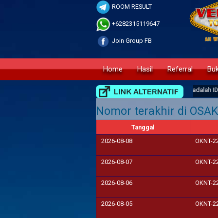
ROOM RESULT
+6282315119647
Join Group FB
Home
Hasil
Referral
Bu
Dear Member VegasTogel, Minimum Deposit adalah IDR
25
Nomor terakhir di OSA
Tanggal
2026-08-08
OKNT-2
2026-08-07
OKNT-2
2026-08-06
OKNT-2
2026-08-05
OKNT-2