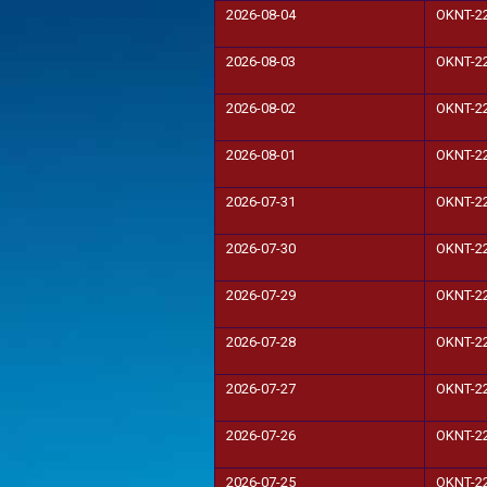
2026-08-04
OKNT-2
2026-08-03
OKNT-2
2026-08-02
OKNT-2
2026-08-01
OKNT-2
2026-07-31
OKNT-2
2026-07-30
OKNT-2
2026-07-29
OKNT-2
2026-07-28
OKNT-2
2026-07-27
OKNT-2
2026-07-26
OKNT-2
2026-07-25
OKNT-2