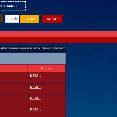
VEGASNET
LOGIN
DAFTAR
an rumus konversi lama. Gabung Turnamen Slot Gajian Heboh EKSKLUSIF dan ray
Rincian
DETAIL
DETAIL
DETAIL
DETAIL