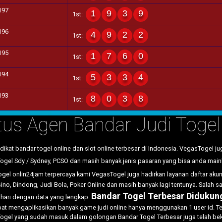
197
1
9
3
9
1st:
196
4
9
2
2
1st:
195
1
7
6
0
1st:
194
5
3
3
4
1st:
193
8
0
3
8
1st:
itus Agen Bandar Judi Toge
ikat bandar togel online dan slot online terbesar di Indonesia. VegasTogel 
gel Sdy / Sydney, PCSO dan masih banyak jenis pasaran yang bisa anda main
togel onlin24jam terpercaya kami VegasTogel juga hadirkan layanan daftar aku
asino, Dindong, Judi Bola, Poker Online dan masih banyak lagi tentunya. Salah
Bandar Togel Terbesar Didukung
 hari dengan data yang lengkap.
t mengaplikasikan banyak game judi online hanya menggunakan 1 user id. Ten
Togel yang sudah masuk dalam golongan Bandar Togel Terbesar juga telah beker