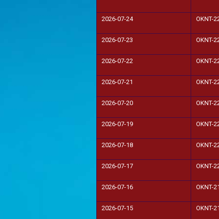
2026-07-24
OKNT-2
2026-07-23
OKNT-2
2026-07-22
OKNT-2
2026-07-21
OKNT-2
2026-07-20
OKNT-2
2026-07-19
OKNT-2
2026-07-18
OKNT-2
2026-07-17
OKNT-2
2026-07-16
OKNT-2
2026-07-15
OKNT-2