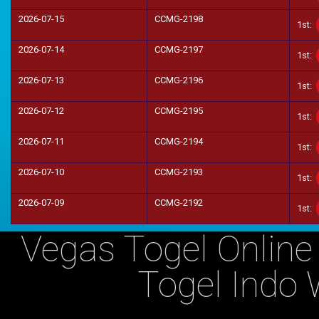
2026-07-15
CCMG-2198
1st:
2026-07-14
CCMG-2197
1st:
2026-07-13
CCMG-2196
1st:
2026-07-12
CCMG-2195
1st:
2026-07-11
CCMG-2194
1st:
2026-07-10
CCMG-2193
1st:
2026-07-09
CCMG-2192
1st:
Vegas Togel Online
Togel Indo