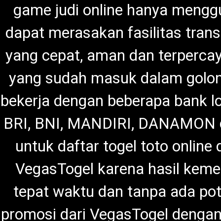
game judi online hanya menggu
dapat merasakan fasilitas trans
yang cepat, aman dan terpercay
yang sudah masuk dalam golong
bekerja dengan beberapa bank lo
BRI, BNI, MANDIRI, DANAMON 
untuk daftar togel toto online
VegasTogel karena hasil keme
tepat waktu dan tanpa ada pot
promosi dari VegasTogel dengan 