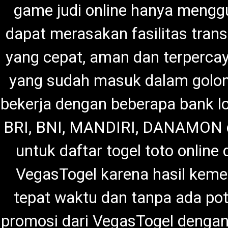
game judi online hanya menggu
dapat merasakan fasilitas trans
yang cepat, aman dan terpercay
yang sudah masuk dalam golong
bekerja dengan beberapa bank lo
BRI, BNI, MANDIRI, DANAMON 
untuk daftar togel toto online
VegasTogel karena hasil keme
tepat waktu dan tanpa ada pot
promosi dari VegasTogel dengan 