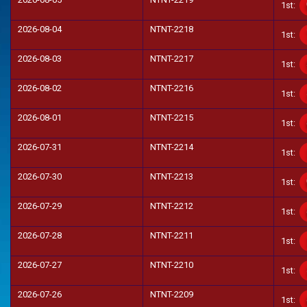
1st:
2026-08-04
NTNT-2218
1st:
2026-08-03
NTNT-2217
1st:
2026-08-02
NTNT-2216
1st:
2026-08-01
NTNT-2215
1st:
2026-07-31
NTNT-2214
1st:
2026-07-30
NTNT-2213
1st:
2026-07-29
NTNT-2212
1st:
2026-07-28
NTNT-2211
1st:
2026-07-27
NTNT-2210
1st:
2026-07-26
NTNT-2209
1st: