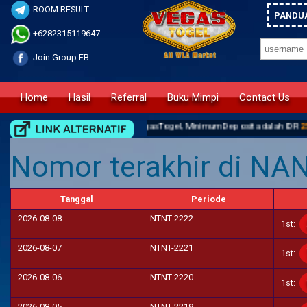
ROOM RESULT
PANDUA
+6282315119647
Join Group FB
Home
Hasil
Referral
Buku Mimpi
Contact Us
Dear Member VegasTogel, Minimum Deposit adalah IDR
25.000
Nomor terakhir di NA
Tanggal
Periode
2026-08-08
NTNT-2222
1st:
2026-08-07
NTNT-2221
1st:
2026-08-06
NTNT-2220
1st:
2026-08-05
NTNT-2219