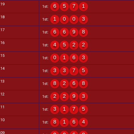
219
6
5
7
1
1st:
218
1
0
0
3
1st:
217
6
6
9
8
1st:
216
4
5
2
2
1st:
215
0
1
6
3
1st:
214
3
3
7
5
1st:
213
8
2
6
8
1st:
212
2
2
9
3
1st:
211
3
1
7
5
1st:
210
8
1
6
4
1st:
209