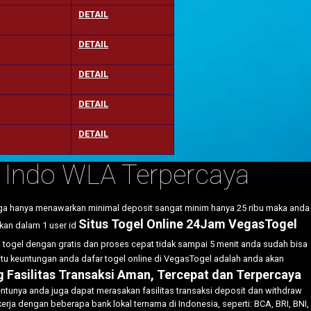
DETAIL
DETAIL
DETAIL
DETAIL
DETAIL
l Indo WLA Terpercaya
juga hanya menawarkan minimal deposit sangat minim hanya 25 ribu maka anda
Situs Togel Online 24Jam VegasTogel
kan dalam 1 user id
n togel dengan gratis dan proses cepat tidak sampai 5 menit anda sudah bisa
 satu keuntungan anda dafar togel online di VegasTogel adalah anda akan
 Fasilitas Transaksi Aman, Tercepat dan Terpercaya
tunya anda juga dapat merasakan fasilitas transaksi deposit dan withdraw
ja dengan beberapa bank lokal ternama di Indonesia, seperti: BCA, BRI, BNI,