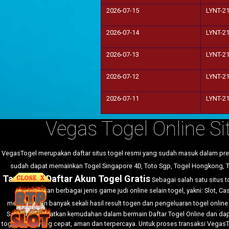
2026-07-15
LYNT-2
2026-07-14
LYNT-2
2026-07-13
LYNT-2
2026-07-12
LYNT-2
2026-07-11
LYNT-2
Vegas Togel Online S
VegasTogel merupakan daftar situs togel resmi yang sudah masuk dalam pred
sudah dapat memainkan Togel Singapore 4D, Toto Sgp, Togel Hongkong, To
Tawarkan Daftar Akun Togel Gratis
Sebagai salah satu situs 
memainkan berbagai jenis game judi online selain togel, yakni: Slot, C
mendapatkan banyak sekali hasil result togen dan pengeluaran togel online
Selain mendapatkan kemudahan dalam bermain Daftar Togel Online dan dapa
togel online yang cepat, aman dan terpercaya. Untuk proses transaksi Vegas