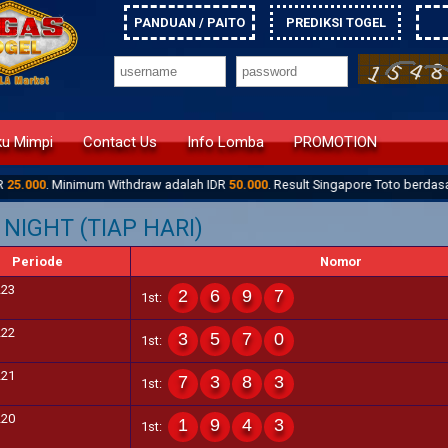
PANDUAN / PAITO
PREDIKSI TOGEL
ku Mimpi
Contact Us
Info Lomba
PROMOTION
000
. Minimum Withdraw adalah IDR
50.000
. Result Singapore Toto berdasarka
 NIGHT (TIAP HARI)
Periode
Nomor
223
2
6
9
7
1st:
222
3
5
7
0
1st:
221
7
3
8
3
1st:
220
1
9
4
3
1st: