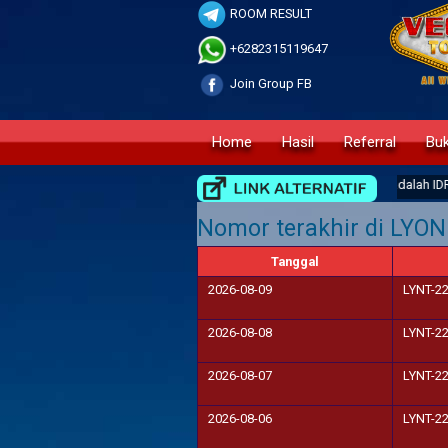
ROOM RESULT
+6282315119647
Join Group FB
Home
Hasil
Referral
Bu
Dear Member VegasTogel, Minimum Deposit adalah IDR
25.
Nomor terakhir di LYON
Tanggal
2026-08-09
LYNT-2
2026-08-08
LYNT-2
2026-08-07
LYNT-2
2026-08-06
LYNT-2