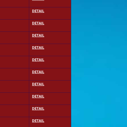
DETAIL
DETAIL
DETAIL
DETAIL
DETAIL
DETAIL
DETAIL
DETAIL
DETAIL
DETAIL