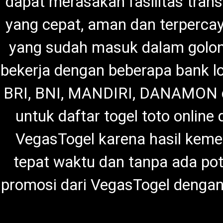
dapat merasakan fasilitas trans
yang cepat, aman dan terpercay
yang sudah masuk dalam golong
bekerja dengan beberapa bank lo
BRI, BNI, MANDIRI, DANAMON 
untuk daftar togel toto online
VegasTogel karena hasil keme
tepat waktu dan tanpa ada pot
promosi dari VegasTogel dengan 