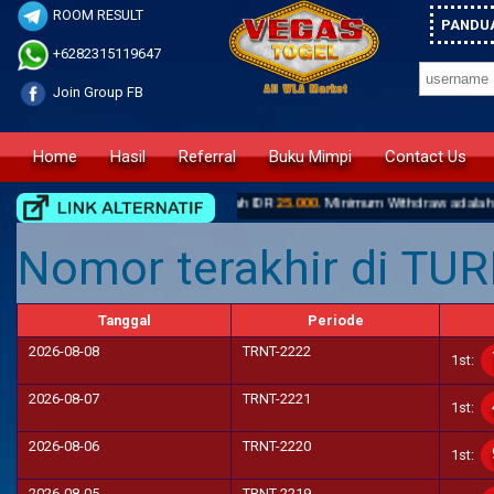
ROOM RESULT
PANDUA
+6282315119647
Join Group FB
Home
Hasil
Referral
Buku Mimpi
Contact Us
sTogel, Minimum Deposit adalah IDR
25.000
. Minimum Withdraw adalah IDR
5
Nomor terakhir di TU
Tanggal
Periode
2026-08-08
TRNT-2222
1st:
2026-08-07
TRNT-2221
1st:
2026-08-06
TRNT-2220
1st:
2026-08-05
TRNT-2219