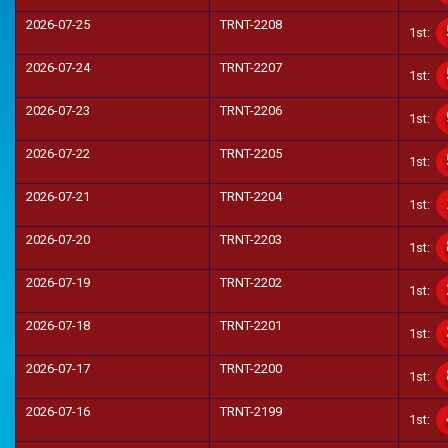
2026-07-25
TRNT-2208
1st:
2026-07-24
TRNT-2207
1st:
2026-07-23
TRNT-2206
1st:
2026-07-22
TRNT-2205
1st:
2026-07-21
TRNT-2204
1st:
2026-07-20
TRNT-2203
1st:
2026-07-19
TRNT-2202
1st:
2026-07-18
TRNT-2201
1st:
2026-07-17
TRNT-2200
1st:
2026-07-16
TRNT-2199
1st: