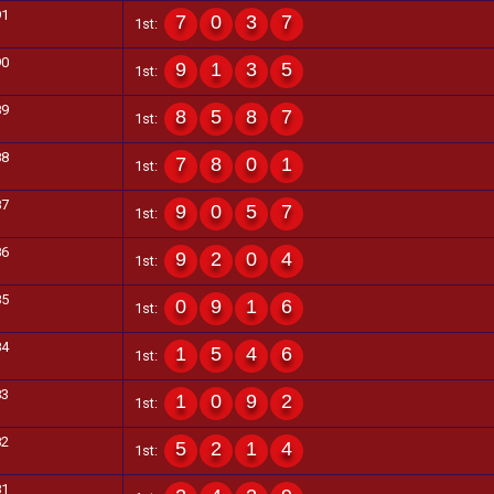
91
7
0
3
7
1st:
90
9
1
3
5
1st:
89
8
5
8
7
1st:
88
7
8
0
1
1st:
87
9
0
5
7
1st:
86
9
2
0
4
1st:
85
0
9
1
6
1st:
84
1
5
4
6
1st:
83
1
0
9
2
1st:
82
5
2
1
4
1st:
81