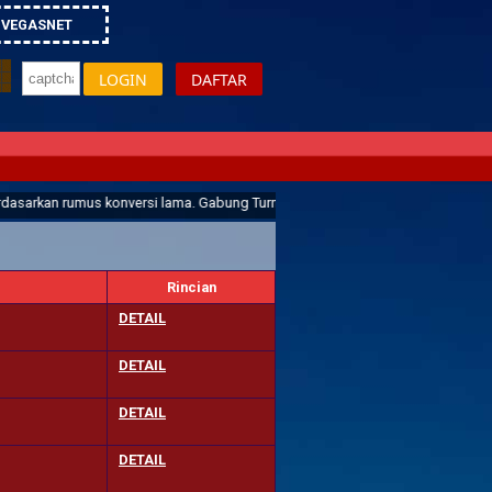
VEGASNET
LOGIN
DAFTAR
arkan rumus konversi lama. Gabung Turnamen Slot Gajian Heboh EKSKLUSIF dan
Rincian
DETAIL
DETAIL
DETAIL
DETAIL