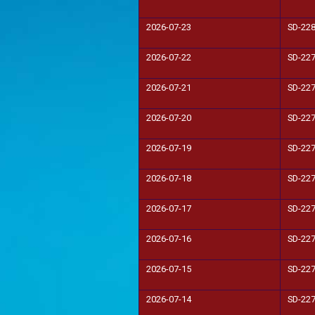
2026-07-23
SD-22
2026-07-22
SD-22
2026-07-21
SD-22
2026-07-20
SD-22
2026-07-19
SD-22
2026-07-18
SD-22
2026-07-17
SD-22
2026-07-16
SD-22
2026-07-15
SD-22
2026-07-14
SD-22