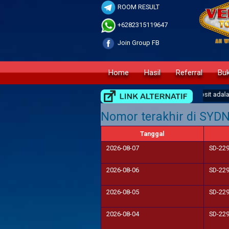
ROOM RESULT
+6282315119647
Join Group FB
Home
Hasil
Referral
Bu
Dear Member VegasTogel, Minimum Deposit adalah ID
Nomor terakhir di SYDN
Tanggal
2026-08-07
SD-22
2026-08-06
SD-22
2026-08-05
SD-22
2026-08-04
SD-22