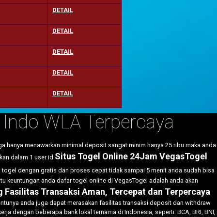
DETAIL
DETAIL
DETAIL
DETAIL
DETAIL
l Indo WLA Terpercaya
juga hanya menawarkan minimal deposit sangat minim hanya 25 ribu maka anda
Situs Togel Online 24Jam VegasTogel
kan dalam 1 user id
n togel dengan gratis dan proses cepat tidak sampai 5 menit anda sudah bisa
 satu keuntungan anda dafar togel online di VegasTogel adalah anda akan
 Fasilitas Transaksi Aman, Tercepat dan Terpercaya
tunya anda juga dapat merasakan fasilitas transaksi deposit dan withdraw
ja dengan beberapa bank lokal ternama di Indonesia, seperti: BCA, BRI, BNI,