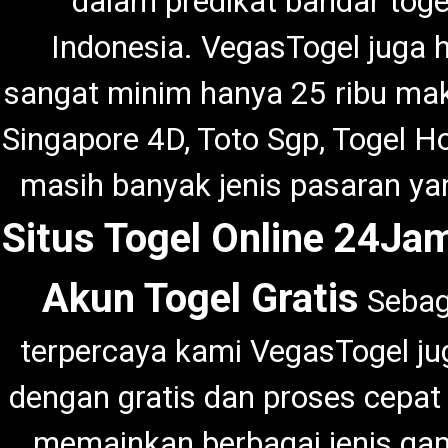
dalam predikat bandar togel
Indonesia. VegasTogel juga
sangat minim hanya 25 ribu ma
Singapore 4D, Toto Sgp, Togel H
masih banyak jenis pasaran ya
Situs Togel Online 24Ja
Akun Togel Gratis
Sebaga
terpercaya kami VegasTogel jug
dengan gratis dan proses cepat
memainkan berbagai jenis game 