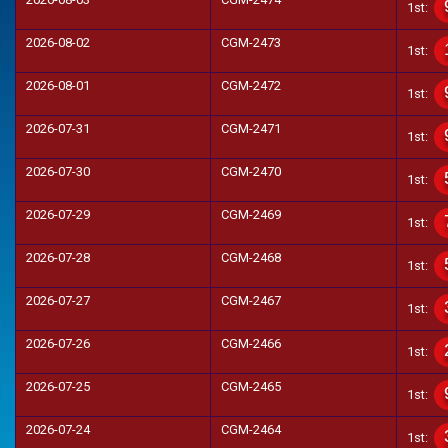
1st:
2026-08-02
CGM-2473
1st:
2026-08-01
CGM-2472
1st:
2026-07-31
CGM-2471
1st:
2026-07-30
CGM-2470
1st:
2026-07-29
CGM-2469
1st:
2026-07-28
CGM-2468
1st:
2026-07-27
CGM-2467
1st:
2026-07-26
CGM-2466
1st:
2026-07-25
CGM-2465
1st:
2026-07-24
CGM-2464
1st: