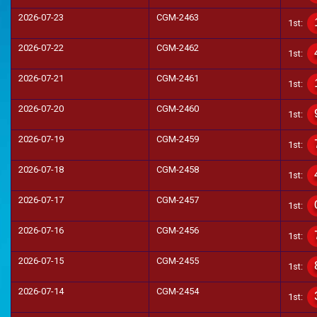
2026-07-23
CGM-2463
1st:
2026-07-22
CGM-2462
1st:
2026-07-21
CGM-2461
1st:
2026-07-20
CGM-2460
1st:
2026-07-19
CGM-2459
1st:
2026-07-18
CGM-2458
1st:
2026-07-17
CGM-2457
1st:
2026-07-16
CGM-2456
1st:
2026-07-15
CGM-2455
1st:
2026-07-14
CGM-2454
1st: