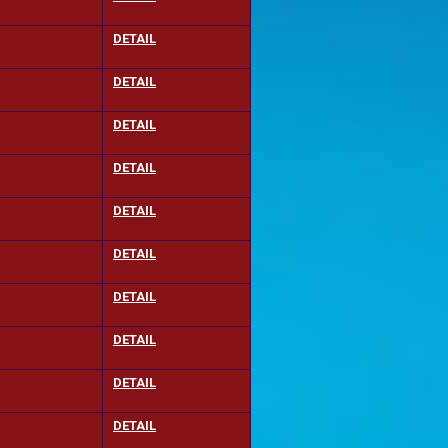
DETAIL
DETAIL
DETAIL
DETAIL
DETAIL
DETAIL
DETAIL
DETAIL
DETAIL
DETAIL