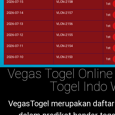
2026-07-15
VLCN-2158
1st:
2026-07-14
VLCN-2157
1st:
2026-07-13
VLCN-2156
1st:
2026-07-12
VLCN-2155
1st:
2026-07-11
VLCN-2154
1st:
2026-07-10
VLCN-2153
1st:
Vegas Togel Online
Togel Indo
VegasTogel merupakan daftar 