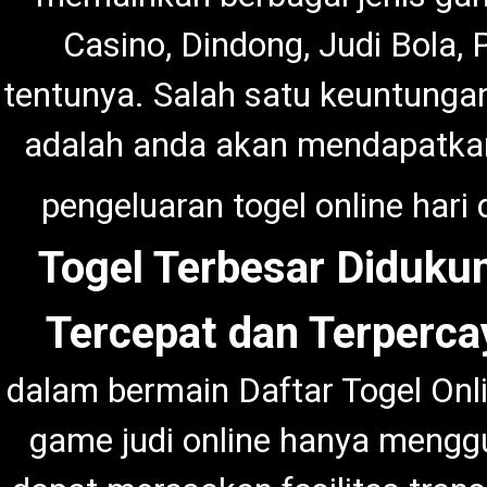
Casino, Dindong, Judi Bola,
tentunya. Salah satu keuntungan
adalah anda akan mendapatkan 
pengeluaran togel online hari
Togel Terbesar Didukun
Tercepat dan Terperca
dalam bermain Daftar Togel Onl
game judi online hanya menggu