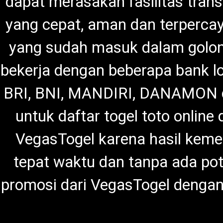
dapat merasakan fasilitas trans
yang cepat, aman dan terpercay
yang sudah masuk dalam golong
bekerja dengan beberapa bank lo
BRI, BNI, MANDIRI, DANAMON 
untuk daftar togel toto online
VegasTogel karena hasil keme
tepat waktu dan tanpa ada pot
promosi dari VegasTogel dengan 