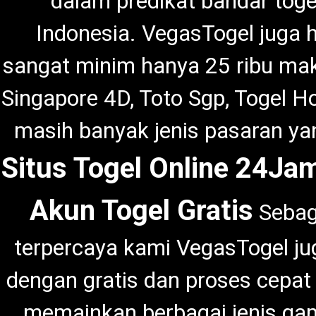
dalam predikat bandar togel
Indonesia. VegasTogel juga
sangat minim hanya 25 ribu ma
Singapore 4D, Toto Sgp, Togel H
masih banyak jenis pasaran ya
Situs Togel Online 24Ja
Akun Togel Gratis
Sebaga
terpercaya kami VegasTogel jug
dengan gratis dan proses cepat
memainkan berbagai jenis game 