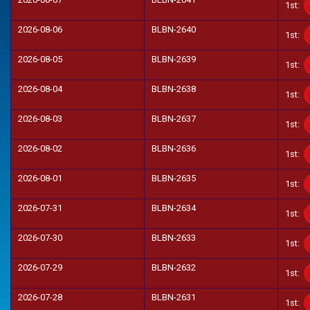
1st:
2026-08-06
BLBN-2640
1st:
2026-08-05
BLBN-2639
1st:
2026-08-04
BLBN-2638
1st:
2026-08-03
BLBN-2637
1st:
2026-08-02
BLBN-2636
1st:
2026-08-01
BLBN-2635
1st:
2026-07-31
BLBN-2634
1st:
2026-07-30
BLBN-2633
1st:
2026-07-29
BLBN-2632
1st:
2026-07-28
BLBN-2631
1st: