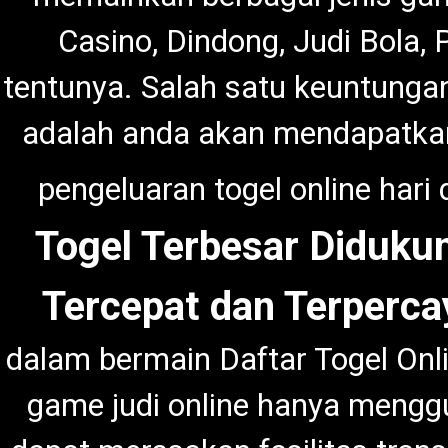
Casino, Dindong, Judi Bola,
tentunya. Salah satu keuntungan
adalah anda akan mendapatkan 
pengeluaran togel online hari
Togel Terbesar Didukun
Tercepat dan Terperca
dalam bermain Daftar Togel Onl
game judi online hanya menggu