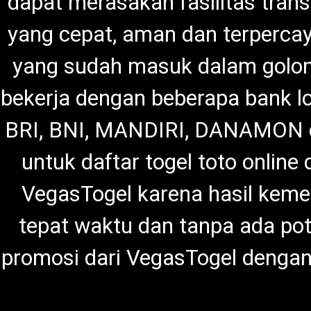
dapat merasakan fasilitas trans
yang cepat, aman dan terpercay
yang sudah masuk dalam golong
bekerja dengan beberapa bank lo
BRI, BNI, MANDIRI, DANAMON 
untuk daftar togel toto online
VegasTogel karena hasil keme
tepat waktu dan tanpa ada pot
promosi dari VegasTogel dengan 