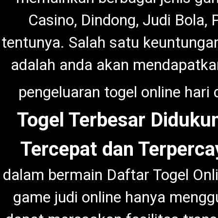
Casino, Dindong, Judi Bola,
tentunya. Salah satu keuntungan
adalah anda akan mendapatkan 
pengeluaran togel online hari
Togel Terbesar Didukun
Tercepat dan Terperca
dalam bermain Daftar Togel Onl
game judi online hanya menggu