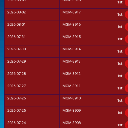
1st:
2026-08-02
MGM-3917
1st:
2026-08-01
MGM-3916
1st:
2026-07-31
MGM-3915
1st:
2026-07-30
MGM-3914
1st:
2026-07-29
MGM-3913
1st:
2026-07-28
MGM-3912
1st:
2026-07-27
MGM-3911
1st:
2026-07-26
MGM-3910
1st:
2026-07-25
MGM-3909
1st:
2026-07-24
MGM-3908
1st: