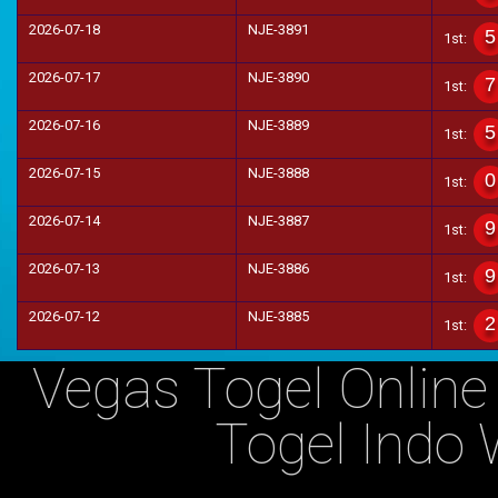
2026-07-18
NJE-3891
5
1st:
2026-07-17
NJE-3890
7
1st:
2026-07-16
NJE-3889
5
1st:
2026-07-15
NJE-3888
0
1st:
2026-07-14
NJE-3887
9
1st:
2026-07-13
NJE-3886
9
1st:
2026-07-12
NJE-3885
2
1st:
Vegas Togel Online
Togel Indo