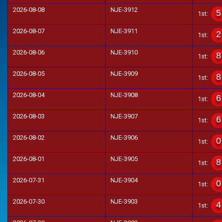
2026-08-08
NJE-3912
5
1st:
2026-08-07
NJE-3911
2
1st:
2026-08-06
NJE-3910
8
1st:
2026-08-05
NJE-3909
8
1st:
2026-08-04
NJE-3908
6
1st:
2026-08-03
NJE-3907
6
1st:
2026-08-02
NJE-3906
0
1st:
2026-08-01
NJE-3905
8
1st:
2026-07-31
NJE-3904
0
1st:
2026-07-30
NJE-3903
4
1st: