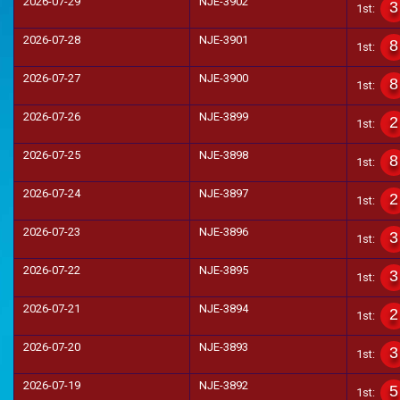
2026-07-29
NJE-3902
3
1st:
2026-07-28
NJE-3901
8
1st:
2026-07-27
NJE-3900
8
1st:
2026-07-26
NJE-3899
2
1st:
2026-07-25
NJE-3898
8
1st:
2026-07-24
NJE-3897
2
1st:
2026-07-23
NJE-3896
3
1st:
2026-07-22
NJE-3895
3
1st:
2026-07-21
NJE-3894
2
1st:
2026-07-20
NJE-3893
3
1st:
2026-07-19
NJE-3892
5
1st: