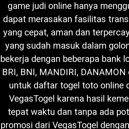
game judi online hanya menggu
dapat merasakan fasilitas trans
yang cepat, aman dan terpercay
yang sudah masuk dalam golong
bekerja dengan beberapa bank lo
BRI, BNI, MANDIRI, DANAMON 
untuk daftar togel toto online
VegasTogel karena hasil keme
tepat waktu dan tanpa ada pot
promosi dari VegasTogel dengan 