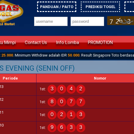
PANDUAN / PAITO
PREDIKSI TOGEL
ku Mimpi
Contact Us
Info Lomba
PROMOTION
000
. Minimum Withdraw adalah IDR
50.000
. Result Singapore Toto berdasarkan
AS EVENING (SENIN OFF)
Periode
Nomor
13
3
0
4
2
1st:
12
8
0
7
7
1st:
11
0
2
1
3
1st:
10
9
6
3
3
1st: