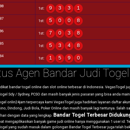
88
9
3
3
1
1st:
87
5
0
0
8
1st:
86
7
0
3
8
1st:
85
5
3
4
8
1st:
84
1
5
9
0
1st:
itus Agen Bandar Judi Toge
ikat bandar togel online dan slot online terbesar di Indonesia. VegasTogel 
gel Sdy / Sydney, PCSO dan masih banyak jenis pasaran yang bisa anda main
togel onlin24jam terpercaya kami VegasTogel juga hadirkan layanan daftar aku
asino, Dindong, Judi Bola, Poker Online dan masih banyak lagi tentunya. Salah
Bandar Togel Terbesar Didukung
 hari dengan data yang lengkap.
t mengaplikasikan banyak game judi online hanya menggunakan 1 user id. Ten
Togel yang sudah masuk dalam golongan Bandar Togel Terbesar juga telah beker