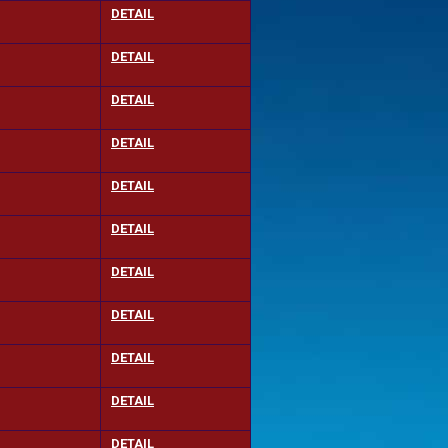
DETAIL
DETAIL
DETAIL
DETAIL
DETAIL
DETAIL
DETAIL
DETAIL
DETAIL
DETAIL
DETAIL