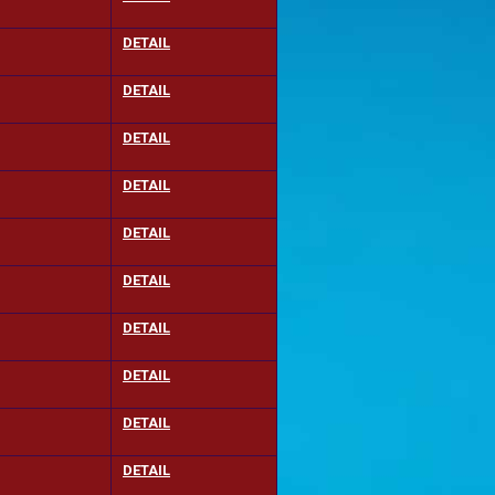
DETAIL
DETAIL
DETAIL
DETAIL
DETAIL
DETAIL
DETAIL
DETAIL
DETAIL
DETAIL