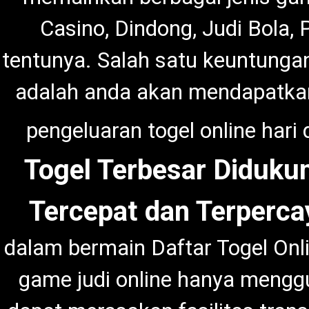
Casino, Dindong, Judi Bola,
tentunya. Salah satu keuntungan
adalah anda akan mendapatkan 
pengeluaran togel online hari
Togel Terbesar Didukun
Tercepat dan Terperca
dalam bermain Daftar Togel Onl
game judi online hanya menggu