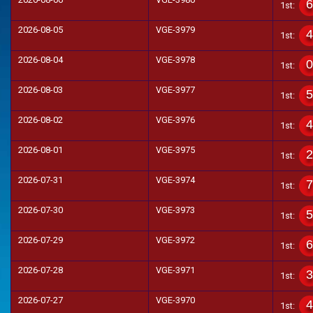
6
1st:
2026-08-05
VGE-3979
4
1st:
2026-08-04
VGE-3978
0
1st:
2026-08-03
VGE-3977
5
1st:
2026-08-02
VGE-3976
4
1st:
2026-08-01
VGE-3975
2
1st:
2026-07-31
VGE-3974
7
1st:
2026-07-30
VGE-3973
5
1st:
2026-07-29
VGE-3972
6
1st:
2026-07-28
VGE-3971
3
1st:
2026-07-27
VGE-3970
4
1st: