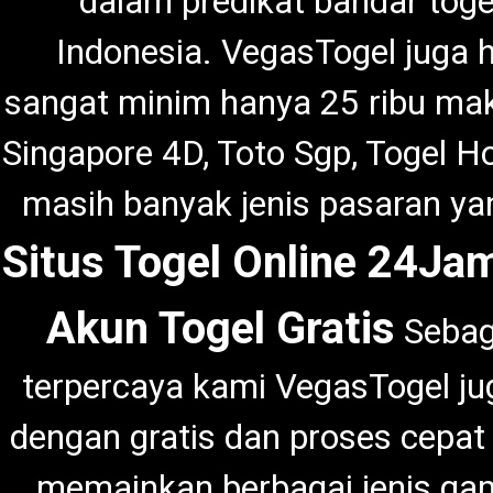
dalam predikat bandar togel
Indonesia. VegasTogel juga
sangat minim hanya 25 ribu ma
Singapore 4D, Toto Sgp, Togel H
masih banyak jenis pasaran ya
Situs Togel Online 24Ja
Akun Togel Gratis
Sebaga
terpercaya kami VegasTogel jug
dengan gratis dan proses cepat
memainkan berbagai jenis game 