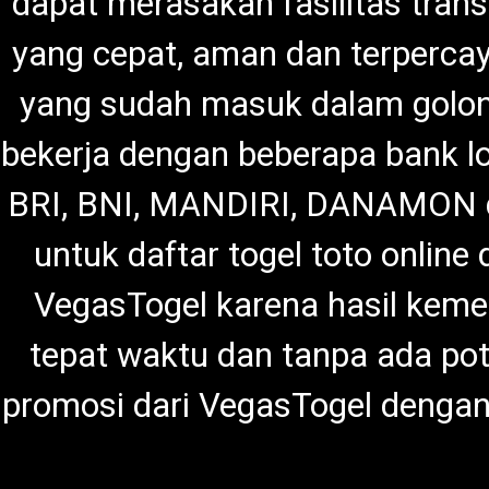
dapat merasakan fasilitas trans
yang cepat, aman dan terpercay
yang sudah masuk dalam golong
bekerja dengan beberapa bank lo
BRI, BNI, MANDIRI, DANAMON 
untuk daftar togel toto online
VegasTogel karena hasil keme
tepat waktu dan tanpa ada pot
promosi dari VegasTogel dengan 