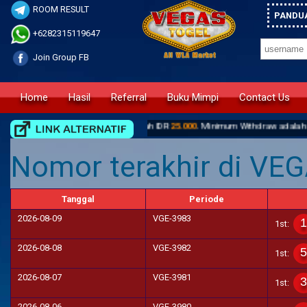
ROOM RESULT
PANDUA
+6282315119647
Join Group FB
Home
Hasil
Referral
Buku Mimpi
Contact Us
sTogel, Minimum Deposit adalah IDR
25.000
. Minimum Withdraw adalah IDR
5
Nomor terakhir di VE
Tanggal
Periode
2026-08-09
VGE-3983
1
1st:
2026-08-08
VGE-3982
5
1st:
2026-08-07
VGE-3981
3
1st:
2026-08-06
VGE-3980