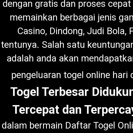
dengan gratis dan proses cepat
memainkan berbagai jenis game 
Casino, Dindong, Judi Bola,
tentunya. Salah satu keuntungan
adalah anda akan mendapatkan 
pengeluaran togel online hari
Togel Terbesar Didukun
Tercepat dan Terperca
dalam bermain Daftar Togel Onl