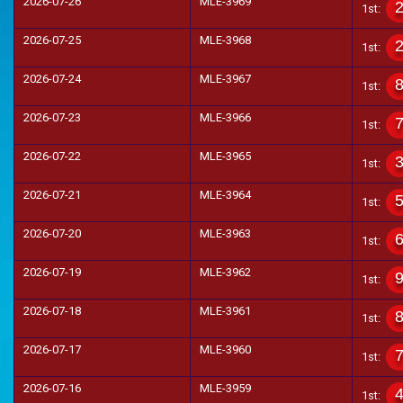
2026-07-26
MLE-3969
1st:
2026-07-25
MLE-3968
1st:
2026-07-24
MLE-3967
1st:
2026-07-23
MLE-3966
1st:
2026-07-22
MLE-3965
1st:
2026-07-21
MLE-3964
1st:
2026-07-20
MLE-3963
1st:
2026-07-19
MLE-3962
1st:
2026-07-18
MLE-3961
1st:
2026-07-17
MLE-3960
1st:
2026-07-16
MLE-3959
1st: