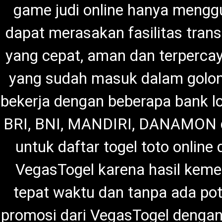
game judi online hanya menggu
dapat merasakan fasilitas trans
yang cepat, aman dan terpercay
yang sudah masuk dalam golong
bekerja dengan beberapa bank lo
BRI, BNI, MANDIRI, DANAMON 
untuk daftar togel toto online
VegasTogel karena hasil keme
tepat waktu dan tanpa ada pot
promosi dari VegasTogel dengan 