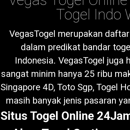
Togel Indo
VegasTogel merupakan daftar 
dalam predikat bandar togel
Indonesia. VegasTogel juga
sangat minim hanya 25 ribu ma
Singapore 4D, Toto Sgp, Togel H
masih banyak jenis pasaran ya
Situs Togel Online 24Ja