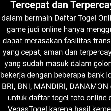
Tercepat dan Terperca
dalam bermain Daftar Togel Onl
game judi online hanya menggu
dapat merasakan fasilitas trans
yang cepat, aman dan terpercay
yang sudah masuk dalam golong
bekerja dengan beberapa bank lo
BRI, BNI, MANDIRI, DANAMON 
untuk daftar togel toto online
VegasTogel karena hasil keme