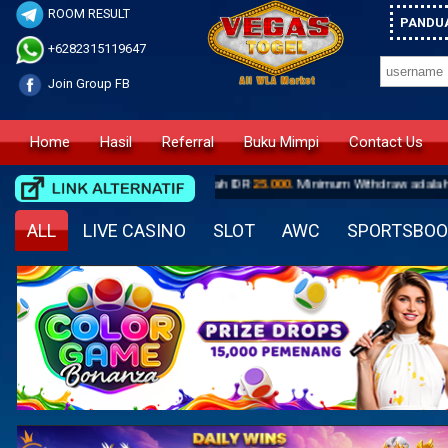
ROOM RESULT
PANDUA
+6282315119647
Join Group FB
Home
Hasil
Referral
Buku Mimpi
Contact Us
l, Minimum Deposit adalah IDR
25.000
. Minimum Withdraw adalah IDR
50.000
ALL
LIVE CASINO
SLOT
AWC
SPORTSBOO