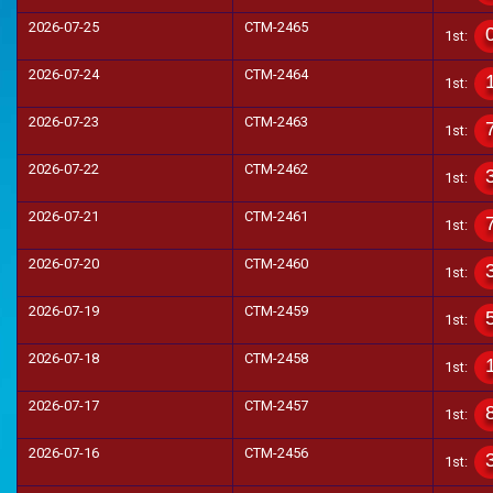
2026-07-25
CTM-2465
1st:
2026-07-24
CTM-2464
1st:
2026-07-23
CTM-2463
1st:
2026-07-22
CTM-2462
1st:
2026-07-21
CTM-2461
1st:
2026-07-20
CTM-2460
1st:
2026-07-19
CTM-2459
1st:
2026-07-18
CTM-2458
1st:
2026-07-17
CTM-2457
1st:
2026-07-16
CTM-2456
1st: