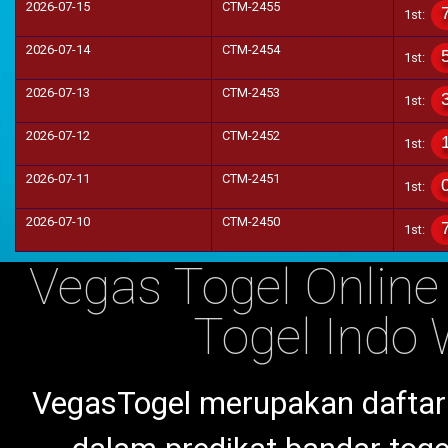
2026-07-15
CTM-2455
1st:
2026-07-14
CTM-2454
1st:
2026-07-13
CTM-2453
1st:
2026-07-12
CTM-2452
1st:
2026-07-11
CTM-2451
1st:
2026-07-10
CTM-2450
1st:
Vegas Togel Online
Togel Indo
VegasTogel merupakan daftar 