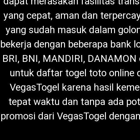
dapat merasakan fasilitas trans
yang cepat, aman dan terpercay
yang sudah masuk dalam golong
bekerja dengan beberapa bank lo
BRI, BNI, MANDIRI, DANAMON 
untuk daftar togel toto online
VegasTogel karena hasil keme
tepat waktu dan tanpa ada pot
promosi dari VegasTogel dengan 