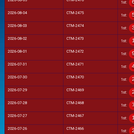
1st:
2026-08-04
CTM-2475
1st:
2026-08-03
CTM-2474
1st:
2026-08-02
CTM-2473
1st:
2026-08-01
CTM-2472
1st:
2026-07-31
CTM-2471
1st:
2026-07-30
CTM-2470
1st:
2026-07-29
CTM-2469
1st:
2026-07-28
CTM-2468
1st:
2026-07-27
CTM-2467
1st:
2026-07-26
CTM-2466
1st: