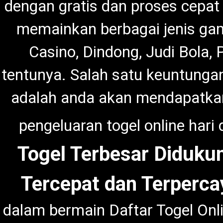
dengan gratis dan proses cepat
memainkan berbagai jenis game 
Casino, Dindong, Judi Bola,
tentunya. Salah satu keuntungan
adalah anda akan mendapatkan 
pengeluaran togel online hari
Togel Terbesar Didukun
Tercepat dan Terperca
dalam bermain Daftar Togel Onl