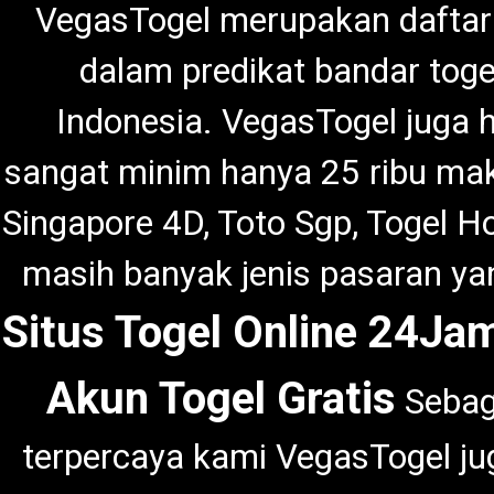
VegasTogel merupakan daftar 
dalam predikat bandar togel
Indonesia. VegasTogel juga
sangat minim hanya 25 ribu ma
Singapore 4D, Toto Sgp, Togel H
masih banyak jenis pasaran ya
Situs Togel Online 24Ja
Akun Togel Gratis
Sebaga
terpercaya kami VegasTogel jug