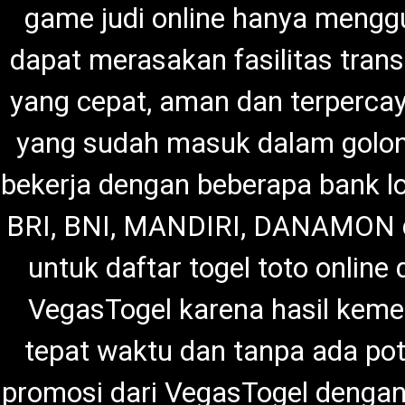
game judi online hanya menggu
dapat merasakan fasilitas trans
yang cepat, aman dan terpercay
yang sudah masuk dalam golong
bekerja dengan beberapa bank lo
BRI, BNI, MANDIRI, DANAMON 
untuk daftar togel toto online
VegasTogel karena hasil keme
tepat waktu dan tanpa ada pot
promosi dari VegasTogel dengan 