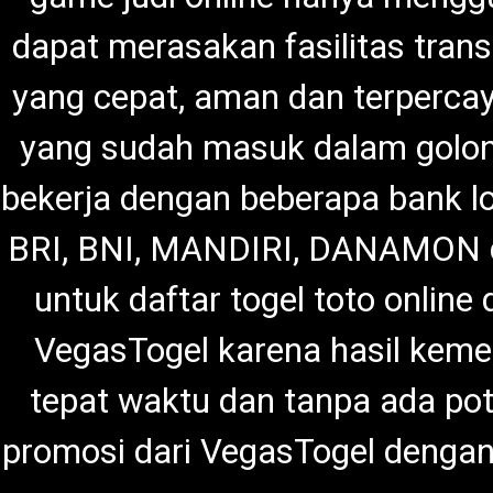
dapat merasakan fasilitas trans
yang cepat, aman dan terpercay
yang sudah masuk dalam golong
bekerja dengan beberapa bank lo
BRI, BNI, MANDIRI, DANAMON 
untuk daftar togel toto online
VegasTogel karena hasil keme
tepat waktu dan tanpa ada pot
promosi dari VegasTogel dengan 