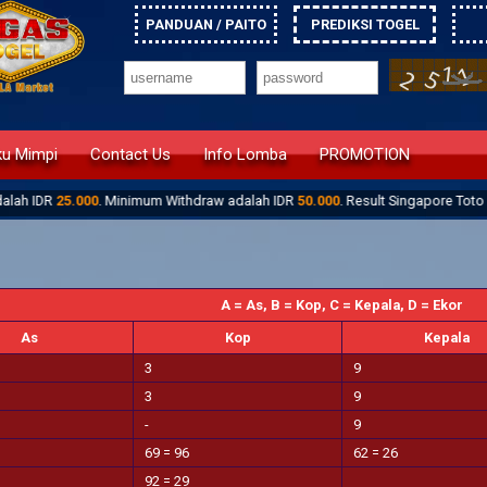
PANDUAN / PAITO
PREDIKSI TOGEL
ku Mimpi
Contact Us
Info Lomba
PROMOTION
ah IDR
25.000
. Minimum Withdraw adalah IDR
50.000
. Result Singapore Toto b
A = As, B = Kop, C = Kepala, D = Ekor
As
Kop
Kepala
3
9
3
9
-
9
69 = 96
62 = 26
92 = 29