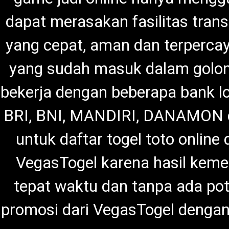
dapat merasakan fasilitas trans
yang cepat, aman dan terpercay
yang sudah masuk dalam golong
bekerja dengan beberapa bank lo
BRI, BNI, MANDIRI, DANAMON 
untuk daftar togel toto online
VegasTogel karena hasil keme
tepat waktu dan tanpa ada pot
promosi dari VegasTogel dengan 