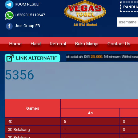
ROOM RESULT
PANDUA
+6282315119647
Join Group FB
Home
Hasil
Referral
Buku Mimpi
Contact Us
ber VegasTogel, Minimum Deposit adalah IDR
25.000
. Minimum Withdraw ada
5356
Games
As
4D
5
3
3D Belakang
-
3
2D Belakang
-
-