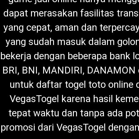
dapat merasakan fasilitas trans
yang cepat, aman dan terpercay
yang sudah masuk dalam golong
bekerja dengan beberapa bank lo
BRI, BNI, MANDIRI, DANAMON 
untuk daftar togel toto online
VegasTogel karena hasil keme
tepat waktu dan tanpa ada pot
promosi dari VegasTogel dengan 