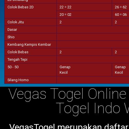
Colok Bebas 2D
22 = 22
26 = 62
20 = 02
60 = 06
Colok Jitu
2
2
Dasar
Shio
Kembang Kempis Kembar
Colok Bebas
2
2
Tengah Tepi
50 - 50
Genap
Genap
Kecil
Kecil
Silang Homo
Vegas Togel Online
Togel Indo
VegasTogel merupakan daftar 