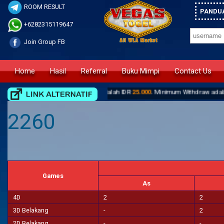
ROOM RESULT
PANDUA
+6282315119647
Join Group FB
Home
Hasil
Referral
Buku Mimpi
Contact Us
egasTogel, Minimum Deposit adalah IDR
25.000
. Minimum Withdraw adalah 
2260
Games
As
4D
2
2
3D Belakang
-
2
2D Belakang
-
-